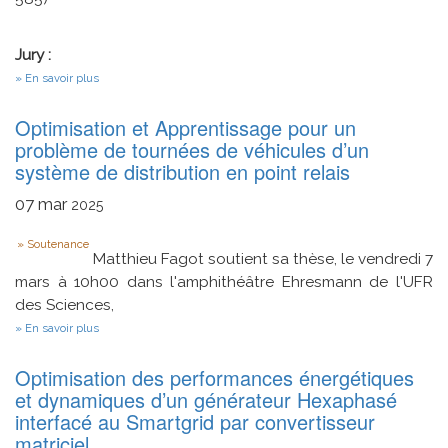
Jury :
sur
En savoir plus
Développement
d’une
Optimisation et Apprentissage pour un
stratégie
de
problème de tournées de véhicules d’un
chargement
système de distribution en point relais
optimale
du
07
mar
véhicule
2025
électrique
dans
Type
Soutenance
un
Matthieu Fagot soutient sa thèse, le vendredi 7
microréseau
mars à 10h00 dans l'amphithéâtre Ehresmann de l'UFR
des Sciences,
sur
En savoir plus
Optimisation
et
Optimisation des performances énergétiques
Apprentissage
pour
et dynamiques d’un générateur Hexaphasé
un
interfacé au Smartgrid par convertisseur
problème
matriciel
de