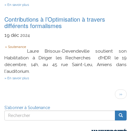
sur
En savoir plus
Modélisation
informatique
Contributions à l’Optimisation à travers
de
la
différents formalismes
texture
pour
19
déc
2024
l'analyse
de
Type
musique
Soutenance
symbolique
Laure Brisoux-Devendeville soutient son
et
Habilitation à Diriger les Recherches d’HDR le 19
l'aide
décembre, 14h, au 45 rue Saint-Leu, Amiens dans
à
la
l'auditorium.
composition
sur
En savoir plus
Contributions
à
Pagination
l’Optimisation
Page
››
à
suivan
travers
différents
S'abonner à Soutenance
formalismes
Rechercher
Reche
Rechercher