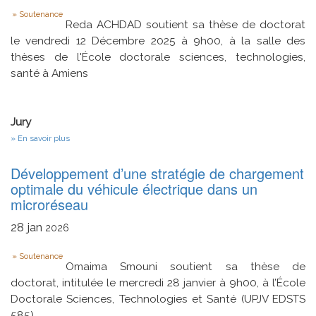
Data
Type
in
Soutenance
Visual
Reda ACHDAD soutient sa thèse de doctorat
SLAM
le vendredi 12 Décembre 2025 à 9h00, à la salle des
thèses de l'École doctorale sciences, technologies,
santé à Amiens
Jury
sur
En savoir plus
Commande
et
Développement d’une stratégie de chargement
gestion
d'énergie
optimale du véhicule électrique dans un
pour
microréseau
un
véhicule
28
jan
électrique
2026
et
autonome
Type
Soutenance
Omaima Smouni soutient sa thèse de
doctorat, intitulée le mercredi 28 janvier à 9h00, à l’École
Doctorale Sciences, Technologies et Santé (UPJV EDSTS
585)