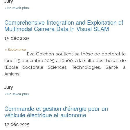
Jury
Le
sur
En savoir plus
système
Conception
IRENE
et
Comprehensive Integration and Exploitation of
Commande
d'un
Multimodal Camera Data in Visual SLAM
convertisseur
multi
15
déc
2025
niveaux
de
Type
Type
Soutenance
T
Eva Goichon soutient sa thèse de doctorat le
d'interfaçage
lundi 15 décembre 2025 à 10h00, à la salle des thèses de
des
l’École doctorale Sciences, Technologies, Santé, à
énergies
renouvelables
Amiens.
au
réseau
électrique
Jury
sur
En savoir plus
Comprehensive
Integration
Commande et gestion d'énergie pour un
and
Exploitation
véhicule électrique et autonome
of
Multimodal
12
déc
2025
Camera