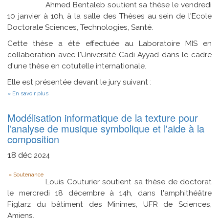
au
Ahmed Bentaleb soutient sa thèse le vendredi
Smartgrid
10 janvier à 10h, à la salle des Thèses au sein de l'Ecole
par
convertisseur
Doctorale Sciences, Technologies, Santé.
matriciel
Cette thèse a été effectuée au Laboratoire MIS en
collaboration avec l'Université Cadi Ayyad dans le cadre
d'une thèse en cotutelle internationale.
Elle est présentée devant le jury suivant :
sur
En savoir plus
Commande
optimale
Modélisation informatique de la texture pour
et
intelligente
l'analyse de musique symbolique et l'aide à la
de
composition
la
dynamique
18
déc
longitudinale
2024
du
véhicule
Type
Soutenance
:
Louis Couturier soutient sa thèse de doctorat
application
le mercredi 18 décembre à 14h, dans l'amphithéâtre
à
l'éco-
Figlarz du bâtiment des Minimes, UFR de Sciences,
conduite
Amiens.