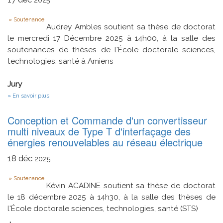
Type
Soutenance
Audrey Ambles soutient sa thèse de doctorat
le mercredi 17 Décembre 2025 à 14h00, à la salle des
soutenances de thèses de l'École doctorale sciences,
technologies, santé à Amiens
Jury
sur
En savoir plus
Co-
conception
Conception et Commande d'un convertisseur
d’un
système
multi niveaux de Type T d'interfaçage des
interactif
énergies renouvelables au réseau électrique
adaptable
aux
18
déc
spécificités
2025
d’un
malvoyant
Type
Soutenance
pour
Kévin ACADINE soutient sa thèse de doctorat
la
le 18 décembre 2025 à 14h30, à la salle des thèses de
visualisation
d’objets
l'École doctorale sciences, technologies, santé (STS)
3D
-