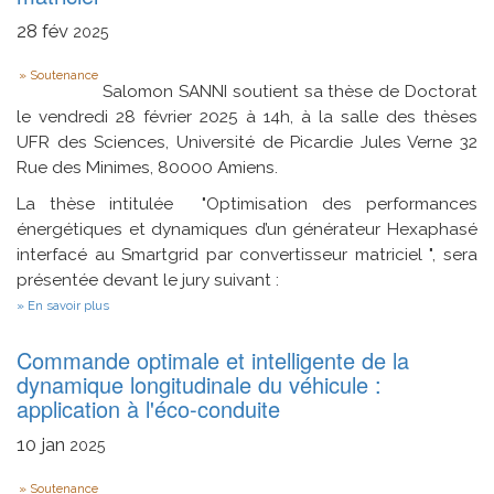
tournées
de
28
fév
2025
véhicules
d’un
Type
Soutenance
système
Salomon SANNI soutient sa thèse de Doctorat
de
distribution
le vendredi 28 février 2025 à 14h, à la salle des thèses
en
UFR des Sciences, Université de Picardie Jules Verne 32
point
relais
Rue des Minimes, 80000 Amiens.
La thèse intitulée "Optimisation des performances
énergétiques et dynamiques d’un générateur Hexaphasé
interfacé au Smartgrid par convertisseur matriciel ", sera
présentée devant le jury suivant :
sur
En savoir plus
Optimisation
des
Commande optimale et intelligente de la
performances
énergétiques
dynamique longitudinale du véhicule :
et
application à l'éco-conduite
dynamiques
d’un
10
jan
générateur
2025
Hexaphasé
interfacé
Type
Soutenance