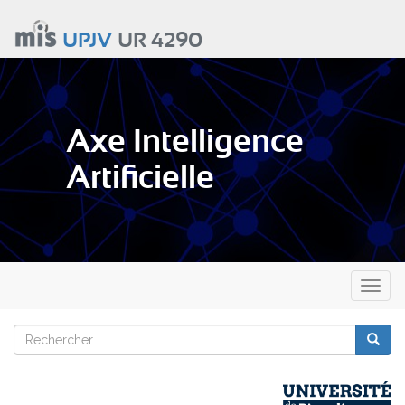
Aller
au
UPJV
UR 4290
contenu
principal
Axe Intelligence
Artificielle
Toggl
naviga
Rechercher
Reche
Rechercher