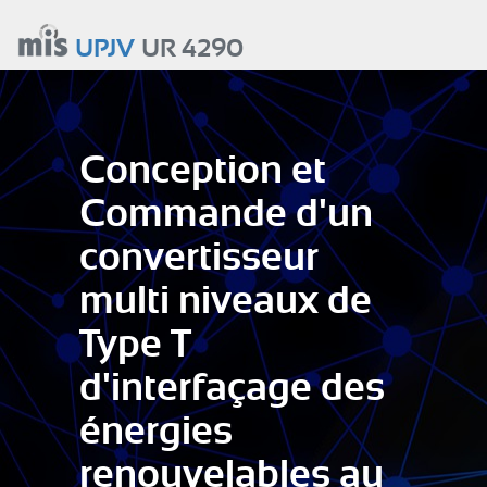
Aller
au
UPJV
UR 4290
contenu
principal
Conception et
Commande d'un
convertisseur
multi niveaux de
Type T
d'interfaçage des
énergies
renouvelables au