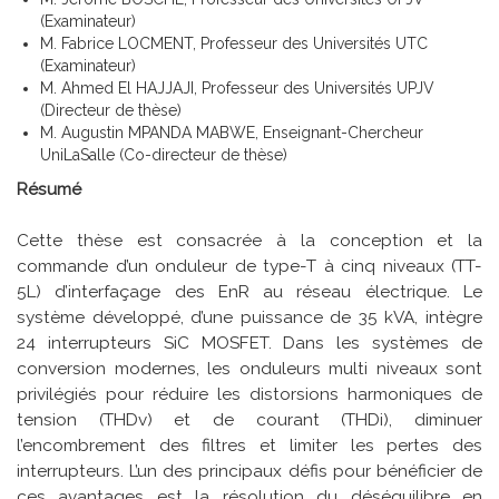
(Examinateur)
M. Fabrice LOCMENT, Professeur des Universités UTC
(Examinateur)
M. Ahmed El HAJJAJI, Professeur des Universités UPJV
(Directeur de thèse)
M. Augustin MPANDA MABWE, Enseignant-Chercheur
UniLaSalle (Co-directeur de thèse)
Résumé
Cette thèse est consacrée à la conception et la
commande d’un onduleur de type-T à cinq niveaux (TT-
5L) d’interfaçage des EnR au réseau électrique. Le
système développé, d’une puissance de 35 kVA, intègre
24 interrupteurs SiC MOSFET. Dans les systèmes de
conversion modernes, les onduleurs multi niveaux sont
privilégiés pour réduire les distorsions harmoniques de
tension (THDv) et de courant (THDi), diminuer
l’encombrement des filtres et limiter les pertes des
interrupteurs. L’un des principaux défis pour bénéficier de
ces avantages est la résolution du déséquilibre en