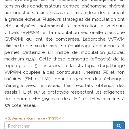
tension des condensateurs d’entrée, phénomène inhérent
aux onduleurs à cinq niveaux et limitant leur déploiement
à grande échelle. Plusieurs stratégies de modulation ont
été analysées, notamment la modulation à vecteurs
virtuels (VVPWM) et la modulation vectorielle classique
(SVPWM) qui ont été comparées. L’approche VVPWM
élimine le besoin de circuits d’équilibrage additionnels et
permet d’atteindre un indice de modulation jusqu’àu
maximum (1,15). Cette thèse démontre l’efficacité de la
topologie TT-5L associée à la stratégie d’équilibrage
VVPWM couplée à des contrôleurs, linéaires (PI) et non
linéaires (SM et LMI), pour la gestion des échanges
d’énergie avec le réseau. Les résultats obtenus des
essais HIL et sur le prototype respectent les exigences
de la norme IEEE 519 avec des THDi et THDv inférieurs à
5% côté réseau.
Systèmes et Commande - SYSCOM
Rechercher
Reche