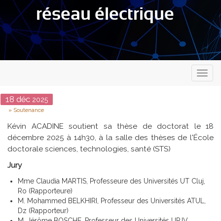
réseau électrique
Toggl
naviga
Date
18
déc
2025
Type
Soutenance
Kévin ACADINE soutient sa thèse de doctorat le 18
décembre 2025 à 14h30, à la salle des thèses de l'École
doctorale sciences, technologies, santé (STS)
Jury
Mme Claudia MARTIS, Professeure des Universités UT Cluj,
Ro (Rapporteure)
M. Mohammed BELKHIRI, Professeur des Universités ATUL,
Dz (Rapporteur)
M. Jérôme BOSCHE, Professeur des Universités UPJV