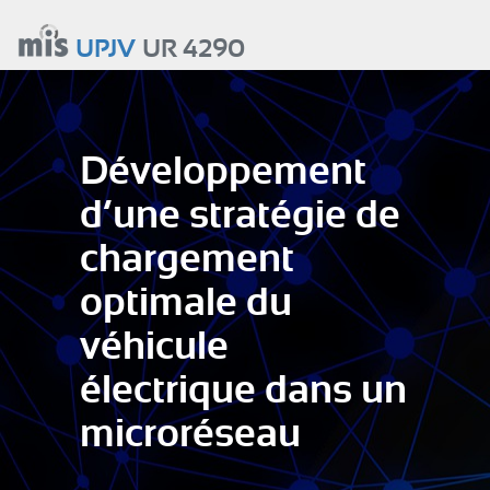
Aller
au
UPJV
UR 4290
contenu
principal
Développement
d’une stratégie de
chargement
optimale du
véhicule
électrique dans un
microréseau