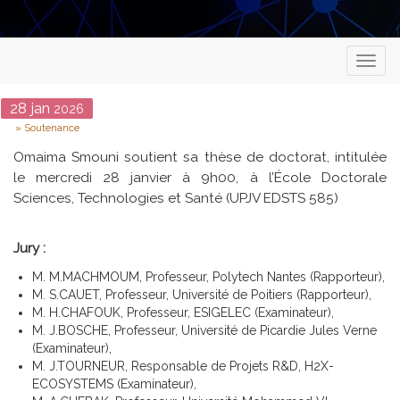
Toggl
naviga
Date
28
jan
2026
Type
Soutenance
Omaima Smouni soutient sa thèse de doctorat, intitulée
le mercredi 28 janvier à 9h00, à l’École Doctorale
Sciences, Technologies et Santé (UPJV EDSTS 585)
Jury :
M. M.MACHMOUM, Professeur, Polytech Nantes (Rapporteur),
M. S.CAUET, Professeur, Université de Poitiers (Rapporteur),
M. H.CHAFOUK, Professeur, ESIGELEC (Examinateur),
M. J.BOSCHE, Professeur, Université de Picardie Jules Verne
(Examinateur),
M. J.TOURNEUR, Responsable de Projets R&D, H2X-
ECOSYSTEMS (Examinateur),