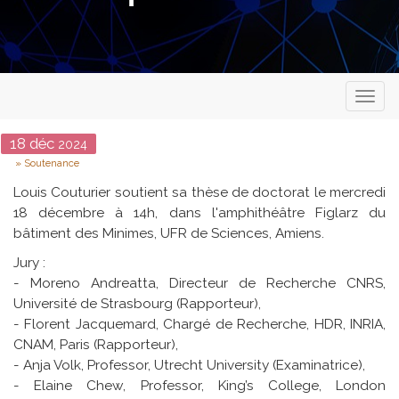
Toggl
naviga
Date
18
déc
2024
Type
Soutenance
Louis Couturier soutient sa thèse de doctorat le mercredi
18 décembre à 14h, dans l'amphithéâtre Figlarz du
bâtiment des Minimes, UFR de Sciences, Amiens.
Jury :
- Moreno Andreatta, Directeur de Recherche CNRS,
Université de Strasbourg (Rapporteur),
- Florent Jacquemard, Chargé de Recherche, HDR, INRIA,
CNAM, Paris (Rapporteur),
- Anja Volk, Professor, Utrecht University (Examinatrice),
- Elaine Chew, Professor, King’s College, London