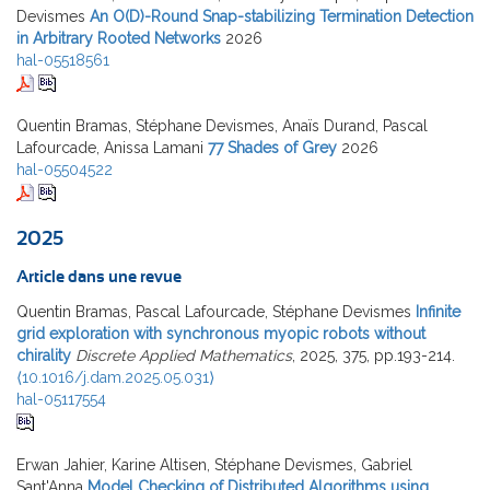
Devismes
An O(D)-Round Snap-stabilizing Termination Detection
in Arbitrary Rooted Networks
2026
hal-05518561
Quentin Bramas, Stéphane Devismes, Anaïs Durand, Pascal
Lafourcade, Anissa Lamani
77 Shades of Grey
2026
hal-05504522
2025
Article dans une revue
Quentin Bramas, Pascal Lafourcade, Stéphane Devismes
Infinite
grid exploration with synchronous myopic robots without
chirality
Discrete Applied Mathematics
, 2025, 375, pp.193-214.
⟨10.1016/j.dam.2025.05.031⟩
hal-05117554
Erwan Jahier, Karine Altisen, Stéphane Devismes, Gabriel
Sant'Anna
Model Checking of Distributed Algorithms using