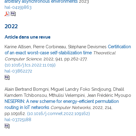
arbitrary asynchronous environments
2023
hal-04159863
2022
Article dans une revue
Karine Altisen, Pierre Corbineau, Stéphane Devismes
Certification
of an exact worst-case self-stabilization time
Theoretical
Computer Science
, 2022, 941, pp.262-277.
⟨10.1016/j.tcs.2022.11.019⟩
hal-03862272
Alain Bertrand Bomgni, Miguel Landry Foko Sindjoung, Dhalil
Kamdem Tchibonsou, Mthulisi Velempini, Jean Frédéric Myoupo
NESEPRIN: A new scheme for energy-efficient permutation
routing in IoT networks
Computer Networks
, 2022, 214,
pp.109162.
⟨10.1016/j.comnet.2022.109162⟩
hal-03725188