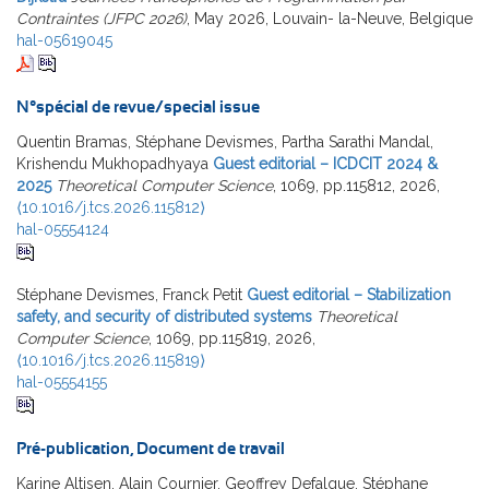
Contraintes (JFPC 2026)
, May 2026, Louvain- la-Neuve, Belgique
hal-05619045
N°spécial de revue/special issue
Quentin Bramas, Stéphane Devismes, Partha Sarathi Mandal,
Krishendu Mukhopadhyaya
Guest editorial – ICDCIT 2024 &
2025
Theoretical Computer Science
, 1069, pp.115812, 2026,
⟨10.1016/j.tcs.2026.115812⟩
hal-05554124
Stéphane Devismes, Franck Petit
Guest editorial – Stabilization
safety, and security of distributed systems
Theoretical
Computer Science
, 1069, pp.115819, 2026,
⟨10.1016/j.tcs.2026.115819⟩
hal-05554155
Pré-publication, Document de travail
Karine Altisen, Alain Cournier, Geoffrey Defalque, Stéphane