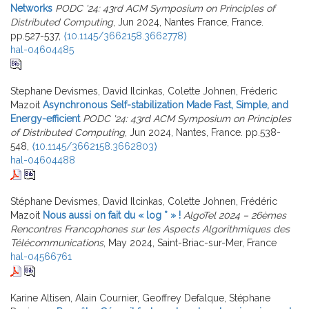
Networks
PODC '24: 43rd ACM Symposium on Principles of
Distributed Computing
, Jun 2024, Nantes France, France.
pp.527-537,
⟨10.1145/3662158.3662778⟩
hal-04604485
Stephane Devismes, David Ilcinkas, Colette Johnen, Fréderic
Mazoit
Asynchronous Self-stabilization Made Fast, Simple, and
Energy-efficient
PODC '24: 43rd ACM Symposium on Principles
of Distributed Computing
, Jun 2024, Nantes, France. pp.538-
548,
⟨10.1145/3662158.3662803⟩
hal-04604488
Stéphane Devismes, David Ilcinkas, Colette Johnen, Frédéric
Mazoit
Nous aussi on fait du « log * » !
AlgoTel 2024 – 26èmes
Rencontres Francophones sur les Aspects Algorithmiques des
Télécommunications
, May 2024, Saint-Briac-sur-Mer, France
hal-04566761
Karine Altisen, Alain Cournier, Geoffrey Defalque, Stéphane