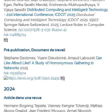
Egan, Partha Sarathi Mandal, Krishnendu Mukhopadhyaya, V.
Vijaya Saradhi
Distributed Computing and Intelligent Technology
- 21st International Conference, ICDCIT 2025
Distributed
Computing and Intelligent Technology ICDCIT 2025
, 15507,
Springer Nature Switzerland, 2025, Lecture Notes in Computer
Science,
⟨10.1007/978-3-031-81404-4⟩
hal-04889714
Pré-publication, Document de travail
Stéphane Devismes, Yoann Dieudonné, Arnaud Labourel
Can
Like Attract Like? A Study of Homonymous Gathering in
Networks
2025
hal-05356504
2024
Article dans une revue
Hermann Bogning Tepiele, Vianney Kengne Tchendji, Mathias
Akong Onabid, Jean Frédéric Myoupo, Armel Nkonjoh