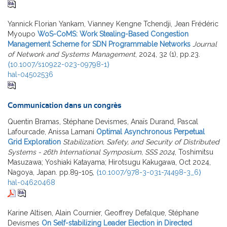
Yannick Florian Yankam, Vianney Kengne Tchendji, Jean Frédéric
Myoupo
WoS-CoMS: Work Stealing-Based Congestion
Management Scheme for SDN Programmable Networks
Journal
of Network and Systems Management
, 2024, 32 (1), pp.23.
⟨10.1007/s10922-023-09798-1⟩
hal-04502536
Communication dans un congrès
Quentin Bramas, Stéphane Devismes, Anaïs Durand, Pascal
Lafourcade, Anissa Lamani
Optimal Asynchronous Perpetual
Grid Exploration
Stabilization, Safety, and Security of Distributed
Systems - 26th International Symposium, SSS 2024
, Toshimitsu
Masuzawa; Yoshiaki Katayama; Hirotsugu Kakugawa, Oct 2024,
Nagoya, Japan. pp.89-105,
⟨10.1007/978-3-031-74498-3_6⟩
hal-04620468
Karine Altisen, Alain Cournier, Geoffrey Defalque, Stéphane
Devismes
On Self-stabilizing Leader Election in Directed