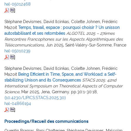
hal-05012468
Stéphane Devismes, David Ilcinkas, Colette Johnen, Frédéric
Mazoit
Temps, travail, espace : pourquoi choisir ? Un unisson
autostabilisant et ses retombées
ALGOTEL 2025 – 27èmes
Rencontres Francophones sur les Aspects Algorithmiques des
Télécommunications
, Jun 2025, Saint-Valéry-Sur-Somme, France
hal-05010239
Stéphane Devismes, David Ilcinkas, Colette Johnen, Frédéric
Mazoit
Being Efficient in Time, Space, and Workload: a Self-
stabilizing Unison and its Consequences
STACS 2025: 42nd
International Symposium on Theoretical Aspects of Computer
Science
, Mar 2025, Jena, Germany. pp.30:1-30:18,
⟨10.4230/LIPICS.STACS.2025.30⟩
hal-04866194
Proceedings/Recueil des communications
Quentin Bramas, Bapi Chatterjee, Stéphane Devismes, Malcolm