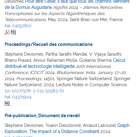
Devismes
Pour être César, il faut que tous les chemins viennent
de la Domus Augustana
AlgoTel 2024 – 26èmes Rencontres
Francophones sur les Aspects Algorithmiques des
Télécommunications
, May 2024, Saint-Briac-sur-Mer, France
hal-04552810
Proceedings/Recueil des communications
Stéphane Devismes, Partha Sarathi Mandal, V. Vijaya Saradhi,
Bhanu Prasad, Anisur Rahaman Molla, Gokarna Sharma
Calcul
distribué et technologie intelligente
20th International
Conference, ICDCIT 2024, Bhubaneswar, India, January 17–20,
2024, Proceedings
, 14501, Springer Nature Switzerland; Springer
Nature Switzerland, 2024, Lecture Notes in Computer Science,
⟨10.1007/978-3-031-50583-6⟩
hal-04371904
Pré-publication, Document de travail
Stéphane Devismes, Yoann Dieudonné, Arnaud Labourel
Graph
Exploration: The Impact of a Distance Constraint
2024