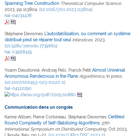
Spanning Tree Construction
Theoretical Computer Science
,
2023, pp.113804.
⟨10.1016/j.tcs.2023.113804⟩
hal-04031478
Stéphane Devismes
L'autostabilisation, ou comment un système
distribué peut se réparer tout seul
Interstices
, 2023,
⟨10.5281/zenodo.7739661⟩
hal-03968455
Yoann Dieudonné, Andrzej Pelc, Franck Petit
Almost Universal
Anonymous Rendezvous in the Plane
Algorithmica
, In press,
⟨10.1007/s00453-023-01122-2⟩
hal-04122290
Communication dans un congrès
Karine Altisen, Pierre Corbineau, Stéphane Devismes
Certified
Round Complexity of Self-Stabilizing Algorithms
37th
International Symposium on Distributed Computing
, Oct 2023,
L'Aquila, Italy. pp.1-22,
⟨10.4230/LIPIcs.DISC.2023.2⟩