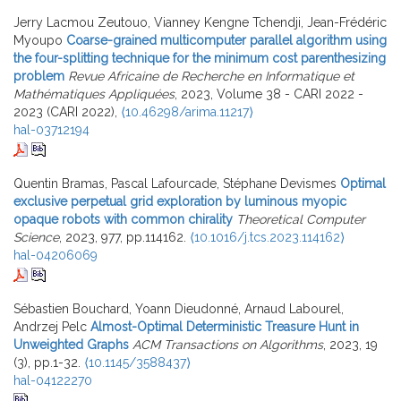
Jerry Lacmou Zeutouo, Vianney Kengne Tchendji, Jean-Frédéric
Myoupo
Coarse-grained multicomputer parallel algorithm using
the four-splitting technique for the minimum cost parenthesizing
problem
Revue Africaine de Recherche en Informatique et
Mathématiques Appliquées
, 2023, Volume 38 - CARI 2022 -
2023 (CARI 2022),
⟨10.46298/arima.11217⟩
hal-03712194
Quentin Bramas, Pascal Lafourcade, Stéphane Devismes
Optimal
exclusive perpetual grid exploration by luminous myopic
opaque robots with common chirality
Theoretical Computer
Science
, 2023, 977, pp.114162.
⟨10.1016/j.tcs.2023.114162⟩
hal-04206069
Sébastien Bouchard, Yoann Dieudonné, Arnaud Labourel,
Andrzej Pelc
Almost-Optimal Deterministic Treasure Hunt in
Unweighted Graphs
ACM Transactions on Algorithms
, 2023, 19
(3), pp.1-32.
⟨10.1145/3588437⟩
hal-04122270