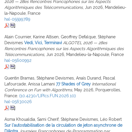
2026 — 28es Rencontres Francophones sur les Aspects
Algorithmiques des Télécommunications
, Jun 2026, Mandelieu-
la-Napoule, France
hal-05599789
Alain Cournier, Karine Altisen, Geoffrey Defalque, Stéphane
Devismes
Vedi, Vici, Terminavi
ALGOTEL 2026 — 28es
Rencontres Francophones sur les Aspects Algorithmiques des
Télécommunications
, Jun 2026, Mandelieu-la-Napoule, France
hal-05600992
Quentin Bramas, Stéphane Devismes, Anaïs Durand, Pascal
Lafourcade, Anissa Lamani
77 Shades of Grey
International
Conference on Fun with Algorithms
, May 2026, Porquerolles,
France.
⟨10.4230/LIPIcs.FUN.2026.10⟩
hal-05630026
Asma Khoualdia, Sami Cherif, Stéphane Devismes, Léo Robert
Sur l'autostabilisation de la circulation de jeton asynchrone de
Dijkstra
Journées Francophones de Programmation par