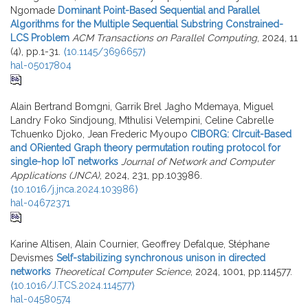
Ngomade
Dominant Point-Based Sequential and Parallel
Algorithms for the Multiple Sequential Substring Constrained-
LCS Problem
ACM Transactions on Parallel Computing
, 2024, 11
(4), pp.1-31.
⟨10.1145/3696657⟩
hal-05017804
Alain Bertrand Bomgni, Garrik Brel Jagho Mdemaya, Miguel
Landry Foko Sindjoung, Mthulisi Velempini, Celine Cabrelle
Tchuenko Djoko, Jean Frederic Myoupo
CIBORG: CIrcuit-Based
and ORiented Graph theory permutation routing protocol for
single-hop IoT networks
Journal of Network and Computer
Applications (JNCA)
, 2024, 231, pp.103986.
⟨10.1016/j.jnca.2024.103986⟩
hal-04672371
Karine Altisen, Alain Cournier, Geoffrey Defalque, Stéphane
Devismes
Self-stabilizing synchronous unison in directed
networks
Theoretical Computer Science
, 2024, 1001, pp.114577.
⟨10.1016/J.TCS.2024.114577⟩
hal-04580574