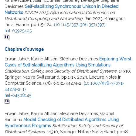
Karine Altisen, Alain Cournier, Geoffrey Defalque, Stéphane
Devismes
Self-stabilizing Synchronous Unison in Directed
Networks
ICDCN 2023: 24th International Conference on
Distributed Computing and Networking
, Jan 2023, Kharagpur
India, France. pp.115-124,
⟨10.1145/3571306.3571397⟩
hal-03925405
Chapitre d'ouvrage
Erwan Jahier, Karine Altisen, Stéphane Devismes
Exploring Worst
Cases of Self-stabilizing Algorithms Using Simulations
Stabilization, Safety, and Security of Distributed Systems
, 14310,
Springer Nature Switzerland, pp.1-17, 2023, Lecture Notes in
Computer Science, 978-3-031-44274-2.
⟨10.1007/978-3-031-
44274-2_1⟩
hal-04508145
Erwan Jahier, Karine Altisen, Stéphane Devismes, Gabriel
Sant’anna
Model Checking of Distributed Algorithms Using
Synchronous Programs
Stabilization, Safety, and Security of
Distributed Systems
, 14310, Springer Nature Switzerland, pp.18-