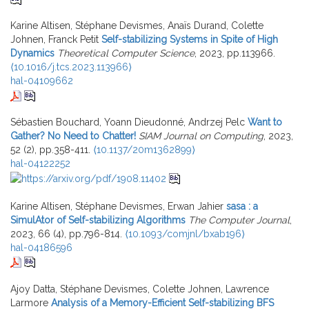
Karine Altisen, Stéphane Devismes, Anaïs Durand, Colette
Johnen, Franck Petit
Self-stabilizing Systems in Spite of High
Dynamics
Theoretical Computer Science
, 2023, pp.113966.
⟨10.1016/j.tcs.2023.113966⟩
hal-04109662
Sébastien Bouchard, Yoann Dieudonné, Andrzej Pelc
Want to
Gather? No Need to Chatter!
SIAM Journal on Computing
, 2023,
52 (2), pp.358-411.
⟨10.1137/20m1362899⟩
hal-04122252
Karine Altisen, Stéphane Devismes, Erwan Jahier
sasa : a
SimulAtor of Self-stabilizing Algorithms
The Computer Journal
,
2023, 66 (4), pp.796-814.
⟨10.1093/comjnl/bxab196⟩
hal-04186596
Ajoy Datta, Stéphane Devismes, Colette Johnen, Lawrence
Larmore
Analysis of a Memory-Efficient Self-stabilizing BFS