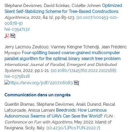
Stéphane Devismes, David Ilcinkas, Colette Johnen
Optimized
Silent Self-Stabilizing Scheme for Tree-Based Constructions
Algorithmica
, 2022, 84 (1), pp.85-123.
⟨10.1007/s00453-021-
00878-9⟩
hal-03547132
Jerry Lacmou Zeutouo, Vianney Kengne Tchendji, Jean Frédéric
Myoupo
Four-splitting based coarse-grained multicomputer
parallel algorithm for the optimal binary search tree problem
International Journal of Parallel, Emergent and Distributed
Systems
, 2022, pp.1-21.
⟨10.1080/17445760.2022.2102168⟩
hal-03758118
Communication dans un congrès
Quentin Bramas, Stéphane Devismes, Anaïs Durand, Pascal
Lafourcade, Anissa Lamani
Beedroids: How Luminous
Autonomous Swarms of UAVs Can Save the World?
FUN :
Conference on Fun with Algorithms
, May 2022, Island of
Favignana, Sicily, Italy.
⟨10.4230/LIPIcs.FUN.2022.7⟩