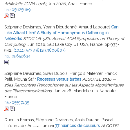
Artificielle (CNIA 2026)
, Jun 2026, Arras, France
hal-05625689
Stéphane Devismes, Yoann Dieudonné, Arnaud Labourel
Can
Like Attract Like? A Study of Homonymous Gathering in
Networks
STOC '26: 58th Annual ACM Symposium on Theory of
Computing
, Jun 2026, Salt Lake City UT USA, France. pp.933-
942,
⟨10.1145/3798129.3800807⟩
hal-05652634
Stéphane Devismes, Swan Dubois, François Malenfer, Franck
Petit, Mouna Safir
Recessus versus turbas
ALGOTEL 2026 —
28es Rencontres Francophones sur les Aspects Algorithmiques
des Télécommunications
, Jun 2026, Mandelieu-la-Napoule,
France
hal-05597435
Quentin Bramas, Stéphane Devismes, Anaïs Durand, Pascal
Lafourcade, Anissa Lamani
77 nuances de couleurs
ALGOTEL