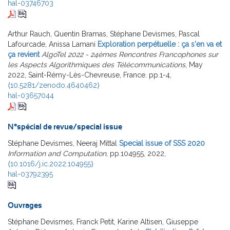
hal-03746703
Arthur Rauch, Quentin Bramas, Stéphane Devismes, Pascal
Lafourcade, Anissa Lamani
Exploration perpétuelle : ça s'en va et
ça revient
AlgoTel 2022 - 24èmes Rencontres Francophones sur
les Aspects Algorithmiques des Télécommunications
, May
2022, Saint-Rémy-Lès-Chevreuse, France. pp.1-4,
⟨10.5281/zenodo.4640462⟩
hal-03657044
N°spécial de revue/special issue
Stéphane Devismes, Neeraj Mittal
Special issue of SSS 2020
Information and Computation
, pp.104955, 2022,
⟨10.1016/j.ic.2022.104955⟩
hal-03792395
Ouvrages
Stéphane Devismes, Franck Petit, Karine Altisen, Giuseppe