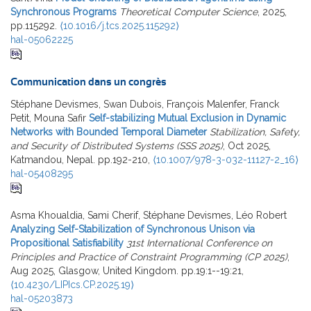
Synchronous Programs
Theoretical Computer Science
, 2025,
pp.115292.
⟨10.1016/j.tcs.2025.115292⟩
hal-05062225
Communication dans un congrès
Stéphane Devismes, Swan Dubois, François Malenfer, Franck
Petit, Mouna Safir
Self-stabilizing Mutual Exclusion in Dynamic
Networks with Bounded Temporal Diameter
Stabilization, Safety,
and Security of Distributed Systems (SSS 2025)
, Oct 2025,
Katmandou, Nepal. pp.192-210,
⟨10.1007/978-3-032-11127-2_16⟩
hal-05408295
Asma Khoualdia, Sami Cherif, Stéphane Devismes, Léo Robert
Analyzing Self-Stabilization of Synchronous Unison via
Propositional Satisfiability
31st International Conference on
Principles and Practice of Constraint Programming (CP 2025)
,
Aug 2025, Glasgow, United Kingdom. pp.19:1--19:21,
⟨10.4230/LIPIcs.CP.2025.19⟩
hal-05203873