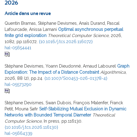
2026
Article dans une revue
Quentin Bramas, Stéphane Devismes, Anaïs Durand, Pascal
Lafourcade, Anissa Lamani
Optimal asynchronous perpetual
finite grid exploration
Theoretical Computer Science
, 2026,
1082, pp.116072.
⟨10.1016/j.tcs.2026.116072⟩
hal-05654441
Stéphane Devismes, Yoann Dieudonné, Arnaud Labourel
Graph
Exploration: The Impact of a Distance Constraint
Algorithmica
,
2026, 88 (2), pp.24.
⟨10.1007/S00453-026-01378-4⟩
hal-05573290
Stéphane Devismes, Swan Dubois, François Malenfer, Franck
Petit, Mouna Safir
Self-Stabilizing Mutual Exclusion in Dynamic
Networks with Bounded Temporal Diameter
Theoretical
Computer Science
, In press, pp.116130.
⟨10.1016/j.tcs.2026.116130⟩
hal-05664339