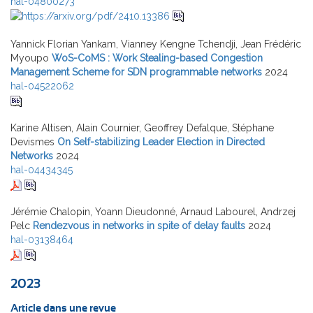
hal-04800273
Yannick Florian Yankam, Vianney Kengne Tchendji, Jean Frédéric
Myoupo
WoS-CoMS : Work Stealing-based Congestion
Management Scheme for SDN programmable networks
2024
hal-04522062
Karine Altisen, Alain Cournier, Geoffrey Defalque, Stéphane
Devismes
On Self-stabilizing Leader Election in Directed
Networks
2024
hal-04434345
Jérémie Chalopin, Yoann Dieudonné, Arnaud Labourel, Andrzej
Pelc
Rendezvous in networks in spite of delay faults
2024
hal-03138464
2023
Article dans une revue