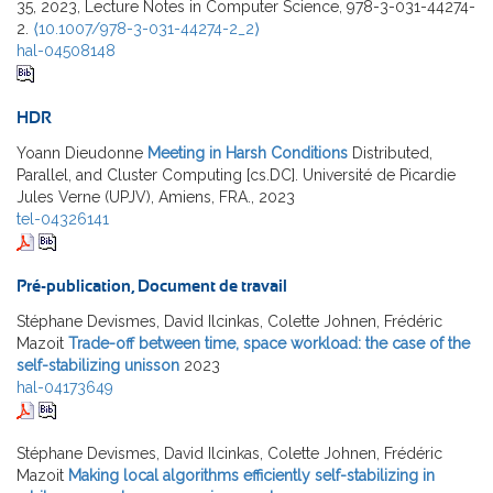
35, 2023, Lecture Notes in Computer Science, 978-3-031-44274-
2.
⟨10.1007/978-3-031-44274-2_2⟩
hal-04508148
HDR
Yoann Dieudonne
Meeting in Harsh Conditions
Distributed,
Parallel, and Cluster Computing [cs.DC]. Université de Picardie
Jules Verne (UPJV), Amiens, FRA., 2023
tel-04326141
Pré-publication, Document de travail
Stéphane Devismes, David Ilcinkas, Colette Johnen, Frédéric
Mazoit
Trade-off between time, space workload: the case of the
self-stabilizing unisson
2023
hal-04173649
Stéphane Devismes, David Ilcinkas, Colette Johnen, Frédéric
Mazoit
Making local algorithms efficiently self-stabilizing in