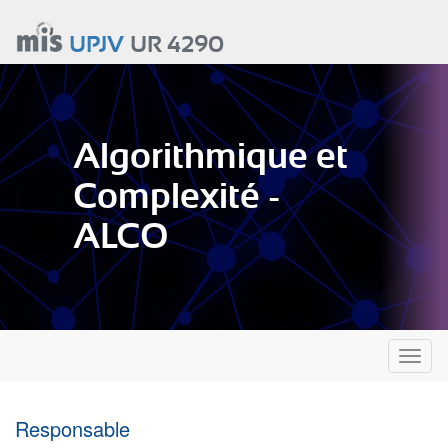
Aller
au
UPJV
UR 4290
contenu
principal
Algorithmique et
Complexité -
ALCO
Toggl
naviga
Responsable