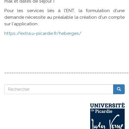
mail et dates de séjour )
Pour les services liés à l'ENT, la formulation d'une
demande nécessite au préalable la création d'un compte
sur l'application :
https://extra.u-picardie.fr/heberges/
______________________________________________________
Rechercher
Reche
Rechercher