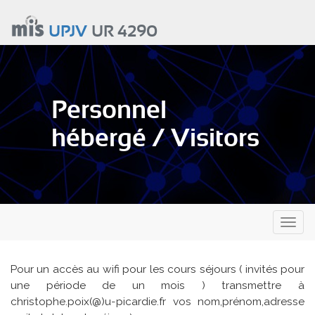
Aller
au
UPJV
UR 4290
contenu
principal
Personnel
hébergé / Visitors
Toggl
naviga
Pour un accès au wifi pour les cours séjours ( invités pour
une période de un mois ) transmettre à
christophe.poix(@)u-picardie.fr vos nom,prénom,adresse