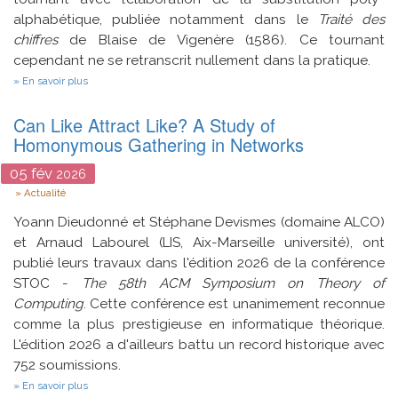
alphabétique, publiée notamment dans le
Traité des
chiffres
de Blaise de Vigenère (1586). Ce tournant
cependant ne se retranscrit nullement dans la pratique.
sur
En savoir plus
Une
substitution
Can Like Attract Like? A Study of
pas
si
Homonymous Gathering in Networks
simple
:
05
fév
2026
pratiques
Type
et
Actualité
systèmes
de
Yoann Dieudonné et Stéphane Devismes (domaine ALCO)
chiffrement
et Arnaud Labourel (LIS, Aix-Marseille université), ont
en
publié leurs travaux dans l'édition 2026 de la conférence
France
aux
STOC -
The 58th ACM Symposium on Theory of
XVIe
Computing
. Cette conférence est unanimement reconnue
et
XVIIe
comme la plus prestigieuse en informatique théorique.
siècles
L'édition 2026 a d'ailleurs battu un record historique avec
752 soumissions.
sur
En savoir plus
Can