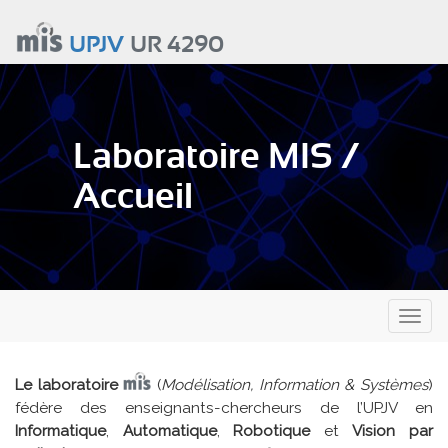
Aller
au
UPJV
UR 4290
contenu
principal
Laboratoire MIS /
Accueil
Toggl
naviga
Le laboratoire
(
Modélisation, Information & Systèmes
)
fédère des enseignants-chercheurs de l’UPJV en
Informatique
,
Automatique
,
Robotique
et
Vision par