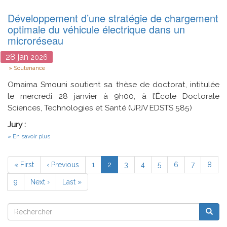
Like
Développement d’une stratégie de chargement
Attract
Like?
optimale du véhicule électrique dans un
A
microréseau
Study
of
28
jan
Homonymous
2026
Gathering
Type
Soutenance
in
Networks
Omaima Smouni soutient sa thèse de doctorat, intitulée
le mercredi 28 janvier à 9h00, à l’École Doctorale
Sciences, Technologies et Santé (UPJV EDSTS 585)
Jury :
sur
En savoir plus
Développement
d’une
Pagination
stratégie
Première
« First
Page
‹ Previous
Page
1
Page
2
Page
3
Page
4
Page
5
Page
6
Page
7
Page
8
de
page
précédente
courante
chargement
Page
9
Page
Next ›
Dernière
Last »
optimale
suivante
du
page
véhicule
Rechercher
électrique
Reche
Rechercher
dans
un