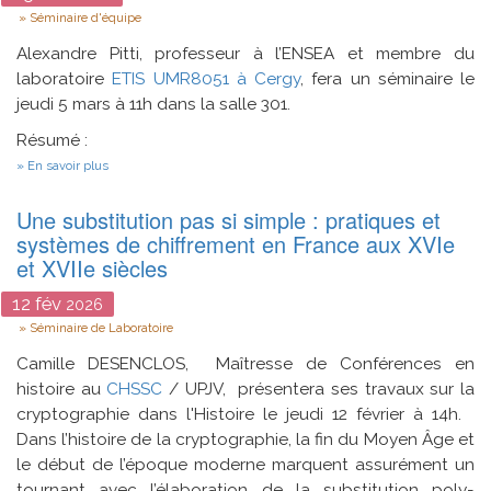
Type
Séminaire d'équipe
Alexandre Pitti, professeur à l’ENSEA et membre du
laboratoire
ETIS
UMR8051
à Cergy
, fera un séminaire le
jeudi 5 mars à 11h dans la salle 301.
Résumé :
sur
En savoir plus
Approche
bio-
Une substitution pas si simple : pratiques et
inspirée
en
systèmes de chiffrement en France aux XVIe
robotique
et XVIIe siècles
et
IA
12
fév
2026
Type
Séminaire de Laboratoire
Camille DESENCLOS, Maîtresse de Conférences en
histoire au
CHSSC
/ UPJV, présentera ses travaux sur la
cryptographie dans l'Histoire le jeudi 12 février à 14h.
Dans l’histoire de la cryptographie, la fin du Moyen Âge et
le début de l’époque moderne marquent assurément un
tournant avec l’élaboration de la substitution poly-