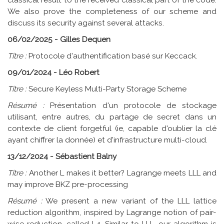
We also prove the completeness of our scheme and
discuss its security against several attacks.
06/02/2025 - Gilles Dequen
Titre :
Protocole d'authentification basé sur Keccack.
09/01/2024 - Léo Robert
Titre :
Secure Keyless Multi-Party Storage Scheme
Résumé :
Présentation d'un protocole de stockage
utilisant, entre autres, du partage de secret dans un
contexte de client forgetful (ie, capable d'oublier la clé
ayant chiffrer la donnée) et d'infrastructure multi-cloud.
13/12/2024 - Sébastient Balny
Titre :
Another L makes it better? Lagrange meets LLL and
may improve BKZ pre-processing
Résumé :
We present a new variant of the LLL lattice
reduction algorithm, inspired by Lagrange notion of pair-
wise reduction, called L4. Similar to LLL, our algorithm is