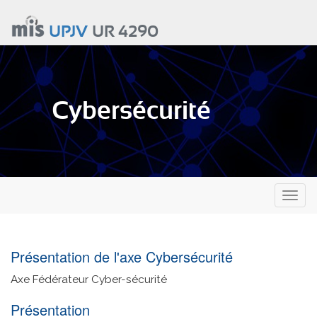
Aller
au
UPJV
UR 4290
contenu
principal
Cybersécurité
Toggl
naviga
Présentation de l'axe Cybersécurité
Axe Fédérateur Cyber-sécurité
Présentation