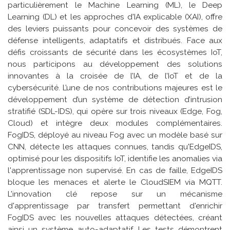
particulièrement le Machine Learning (ML), le Deep
Learning (DL) et les approches d'IA explicable (XAI), offre
des leviers puissants pour concevoir des systèmes de
défense intelligents, adaptatifs et distribués. Face aux
défis croissants de sécurité dans les écosystèmes IoT,
nous participons au développement des solutions
innovantes à la croisée de l’IA, de l’IoT et de la
cybersécurité. L’une de nos contributions majeures est le
développement d’un système de détection d’intrusion
stratifié (SDL-IDS), qui opère sur trois niveaux (Edge, Fog,
Cloud) et intègre deux modules complémentaires.
FogIDS, déployé au niveau Fog avec un modèle basé sur
CNN, détecte les attaques connues, tandis qu'EdgeIDS,
optimisé pour les dispositifs IoT, identifie les anomalies via
l'apprentissage non supervisé. En cas de faille, EdgeIDS
bloque les menaces et alerte le CloudSIEM via MQTT.
L'innovation clé repose sur un mécanisme
d'apprentissage par transfert permettant d'enrichir
FogIDS avec les nouvelles attaques détectées, créant
ainsi un système auto-adaptatif. Les tests démontrent