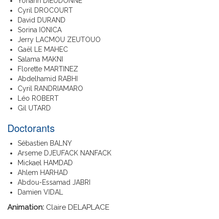
Yohann DIEUDONNÉ
Cyril DROCOURT
David DURAND
Sorina IONICA
Jerry LACMOU ZEUTOUO
Gaël LE MAHEC
Salama MAKNI
Florette MARTINEZ
Abdelhamid RABHI
Cyril RANDRIAMARO
Léo ROBERT
Gil UTARD
Doctorants
Sébastien BALNY
Arseme DJEUFACK NANFACK
Mickael HAMDAD
Ahlem HARHAD
Abdou-Essamad JABRI
Damien VIDAL
Animation:
Claire DELAPLACE