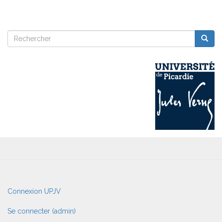
Rechercher
Reche
Rechercher
User
Connexion UPJV
account
menu
Se connecter (admin)