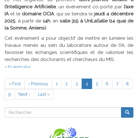
Forêts
Aléatoires
l’Intelligence Artificielle
, un événement co-porté par
l’axe
IA
et le
domaine OCIA
, qui se tiendra le
jeudi 4 décembre
2025
, à partir de
14h
, en
salle 315 à UniLaSalle (14 quai de
la Somme, Amiens)
.
Cet événement a pour objectif de mettre en lumière les
travaux menés au sein du laboratoire autour de l’IA, de
favoriser les échanges scientifiques et de valoriser les
recherches des doctorants et chercheurs du MIS.
sur
En savoir plus
Première
demi-
Pagination
journée
Première
« First
Page
‹ Previous
Page
1
Page
2
Page
3
Page
4
Page
5
Page
6
Page
7
Page
8
IA
page
précédente
courante
du
Page
9
Page
Next ›
Dernière
Last »
MIS
suivante
page
Rechercher
Reche
Rechercher