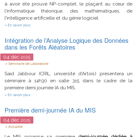
à avoir été prouvé NP-complet, le plaçant au cœur de
l'informatique théorique, des mathématiques, de
l'intelligence artificielle et du génie logiciel.
sur
En savoir plus
Victoire
Triomphale
Intégration de l’Analyse Logique des Données
à
la
dans les Forêts Aléatoires
SAT
Competition
04
déc
2025
2025
Type
Séminaire de Laboratoire
Said Jabbour (CRIL, université d'Artois) présentera un
séminaire à 14h30 en salle 315 dans le cadre de la
première demi journée IA du MIS.
sur
En savoir plus
Intégration
de
Première demi-journée IA du MIS
l’Analyse
Logique
des
04
déc
2025
Données
Type
Actualité
dans
les
Le MIS organise sa première
demi-journée dédiée à