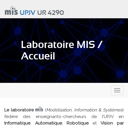
Aller
au
UPJV
UR 4290
contenu
principal
Laboratoire MIS /
Accueil
Toggl
naviga
Le laboratoire
(
Modélisation, Information & Systèmes
)
fédère des enseignants-chercheurs de l’UPJV en
Informatique
,
Automatique
,
Robotique
et
Vision par