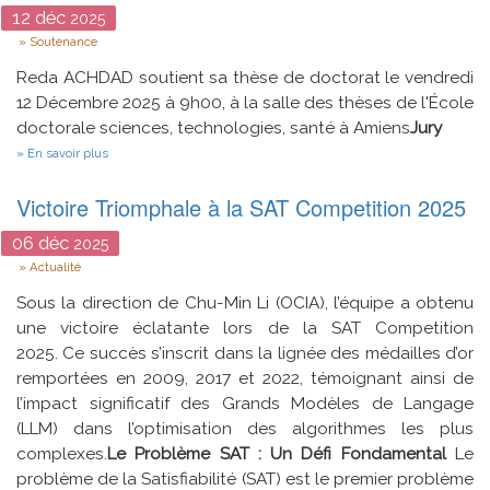
12
déc
2025
Type
Soutenance
Reda ACHDAD soutient sa thèse de doctorat le vendredi
12 Décembre 2025 à 9h00, à la salle des thèses de l'École
doctorale sciences, technologies, santé à Amiens
Jury
sur
En savoir plus
Commande
et
Victoire Triomphale à la SAT Competition 2025
gestion
d'énergie
pour
06
déc
2025
un
Type
Actualité
véhicule
électrique
Sous la direction de Chu-Min Li (OCIA), l’équipe a obtenu
et
autonome
une victoire éclatante lors de la SAT Competition
2025. Ce succès s’inscrit dans la lignée des médailles d’or
remportées en 2009, 2017 et 2022, témoignant ainsi de
l’impact significatif des Grands Modèles de Langage
(LLM) dans l’optimisation des algorithmes les plus
complexes.
Le Problème SAT : Un Défi Fondamental
Le
problème de la Satisfiabilité (SAT) est le premier problème