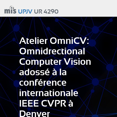
Aller
au
UPJV
UR 4290
contenu
principal
Atelier OmniCV:
Omnidrectional
Computer Vision
adossé à la
conférence
internationale
IEEE CVPR à
Denver