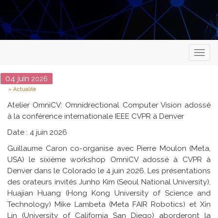
Toggl
naviga
Date
04
juin
2026
Type
Actualité
Atelier OmniCV: Omnidrectional Computer Vision adossé
à la conférence internationale IEEE CVPR à Denver
Date : 4 juin 2026
Guillaume Caron co-organise avec Pierre Moulon (Meta,
USA) le sixième workshop OmniCV adossé à CVPR à
Denver dans le Colorado le 4 juin 2026. Les présentations
des orateurs invités Junho Kim (Seoul National University),
Huajian Huang (Hong Kong University of Science and
Technology) Mike Lambeta (Meta FAIR Robotics) et Xin
Lin (University of California San Diego) aborderont la