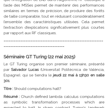
l’aide des MSSes permet de maintenir des performances
similaires en termes de précision, de produire des forêts
de taille comparable, tout en réduisant considérablement
l’ensemble des caractéristiques utilisées. Cela permet
l’extraction d’explications significativement plus courtes
par rapport aux RF classiques.
-----------------------------------------------------------
------------------------------------
Séminaire GT Turing (22 mai 2025)
Le GT Turing organise son premier séminaire, présenté
par
Salvador Lucas
(Universitat Politècnica de València,
Espagne), qui se tiendra le
jeudi 22 mai à 13h30 en salle
301
.
Titre :
Should computations halt?
Résumé :
Church defined lambda calculus computations
as symbolic transformation processes which are
expected to halt. In sharp contrast, Turing's landmark