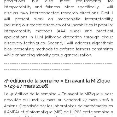
predictions but also meet requirements for
interpretability and fairness. More specifically, I will
discuss two interconnected research directions: First, I
will present work on mechanistic interpretability,
including our recent discovery of vulnerabilities in popular
interpretability methods (AAAI 2024) and practical
applications in LLM jailbreak detection through circuit
discovery techniques. Second, I will address algorithmic
bias, presenting methods to enforce fairness constraints
while enhancing minority group generalization.
-----------------------------------------------------------
------------------------------------
4ᵉ édition de la semaine « En avant la MIZIque
» (23-27 mars 2026)
La 4ᵉ édition de la semaine « En avant la MIZIque » s’est
déroulée du lundi 23 mars au vendredi 27 mars 2026 à
Amiens. Organisée par les laboratoires de mathématiques
(LAMFA) et d’informatique (MIS) de l’UPJV, cette semaine a