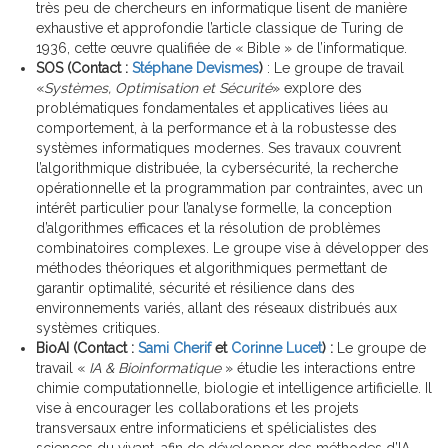
très peu de chercheurs en informatique lisent de manière
exhaustive et approfondie l’article classique de Turing de
1936, cette œuvre qualifiée de « Bible » de l’informatique.
SOS (Contact :
Stéphane Devismes
)
: Le groupe de travail
«
Systèmes, Optimisation et Sécurité
» explore des
problématiques fondamentales et applicatives liées au
comportement, à la performance et à la robustesse des
systèmes informatiques modernes. Ses travaux couvrent
l’algorithmique distribuée, la cybersécurité, la recherche
opérationnelle et la programmation par contraintes, avec un
intérêt particulier pour l’analyse formelle, la conception
d’algorithmes efficaces et la résolution de problèmes
combinatoires complexes. Le groupe vise à développer des
méthodes théoriques et algorithmiques permettant de
garantir optimalité, sécurité et résilience dans des
environnements variés, allant des réseaux distribués aux
systèmes critiques.
BioAI (Contact :
Sami Cherif
et
Corinne Lucet
) :
Le groupe de
travail «
IA & Bioinformatique
» étudie les interactions entre
chimie computationnelle, biologie et intelligence artificielle. Il
vise à encourager les collaborations et les projets
transversaux entre informaticiens et spélicialistes des
sciences du vivant, afin de développer des méthodes d’IA