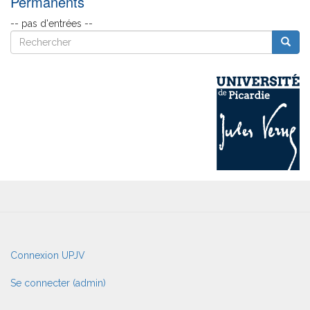
Permanents
-- pas d'entrées --
Rechercher
Reche
Rechercher
User
Connexion UPJV
account
menu
Se connecter (admin)