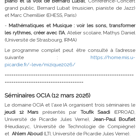
piano et la voix de Bernard Lubat
, Conférence-Concert
grand public, Bernard Lubat (musicien, pianiste de Jazz)
et Marc Chemillier (EHESS, Paris)
-
Mathématiques et Musique : voir les sons, transformer
les rythmes, créer avec l’IA
, Atelier scolaire, Mathys Daniel
(Université de Strasbourg, IRMA)
Le programme complet peut être consulté à l’adresse
suivante :
https://home.mis.u-
picardie.fr/~leve/mizique2026/
-----------------------------------------------------------
------------------------------------
Séminaires OCIA (12 mars 2026)
Le domaine OCIA et l'axe IA organisent trois séminaires le
jeudi 12 Mars
présentés par
Toufik Saadi
(EPROAD,
Université de Picardie Jules Verne),
Jean-Paul Bouflet
(Heudiasyc, Université de Technologie de Compiègne)
et
Ahlem Aboud
(LTI, Université de Picardie Jules Verne).