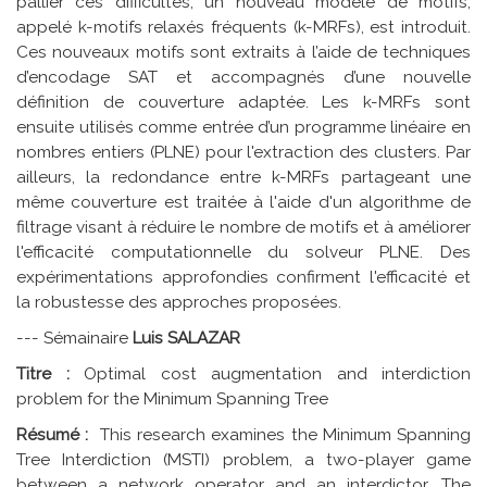
pallier ces difficultés, un nouveau modèle de motifs,
appelé k-motifs relaxés fréquents (k-MRFs), est introduit.
Ces nouveaux motifs sont extraits à l’aide de techniques
d’encodage SAT et accompagnés d’une nouvelle
définition de couverture adaptée. Les k-MRFs sont
ensuite utilisés comme entrée d’un programme linéaire en
nombres entiers (PLNE) pour l'extraction des clusters. Par
ailleurs, la redondance entre k-MRFs partageant une
même couverture est traitée à l'aide d'un algorithme de
filtrage visant à réduire le nombre de motifs et à améliorer
l'efficacité computationnelle du solveur PLNE. Des
expérimentations approfondies confirment l'efficacité et
la robustesse des approches proposées.
--- Sémainaire
Luis SALAZAR
Titre :
Optimal cost augmentation and interdiction
problem for the Minimum Spanning Tree
Résumé :
This research examines the Minimum Spanning
Tree Interdiction (MSTI) problem, a two-player game
between a network operator and an interdictor. The