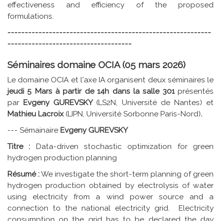
effectiveness and efficiency of the proposed
formulations.
-----------------------------------------------------------
------------------------------------
Séminaires domaine OCIA (05 mars 2026)
Le domaine OCIA et l'axe IA organisent deux séminaires le
jeudi 5 Mars à partir de 14h dans la salle 301
présentés
par
Evgeny GUREVSKY
(LS2N, Université de Nantes) et
Mathieu Lacroix
(LIPN, Université Sorbonne Paris-Nord)
.
--- Sémainaire
Evgeny GUREVSKY
Titre :
Data-driven stochastic optimization for green
hydrogen production planning
Résumé :
We investigate the short-term planning of green
hydrogen production obtained by electrolysis of water
using electricity from a wind power source and a
connection to the national electricity grid. Electricity
consumption on the grid has to be declared the day