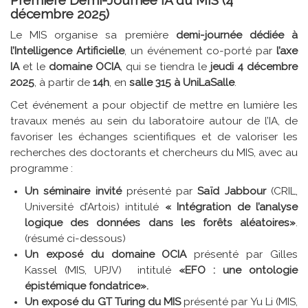
décembre 2025)
Le MIS organise sa première
demi-journée dédiée à
l’Intelligence Artificielle
, un événement co-porté par
l’axe
IA
et le
domaine OCIA
, qui se tiendra le
jeudi 4 décembre
2025
, à partir de
14h
, en
salle 315 à UniLaSalle
.
Cet événement a pour objectif de mettre en lumière les
travaux menés au sein du laboratoire autour de l’IA, de
favoriser les échanges scientifiques et de valoriser les
recherches des doctorants et chercheurs du MIS, avec au
programme :
Un séminaire invité
présenté par
Saïd Jabbour
(CRIL,
Université d’Artois) intitulé
« Intégration de l’analyse
logique des données dans les forêts aléatoires»
.
(résumé ci-dessous)
Un exposé du domaine OCIA
présenté par Gilles
Kassel (MIS, UPJV) intitulé
«EFO : une ontologie
épistémique fondatrice».
Un exposé du GT Turing du MIS
présenté par Yu Li (MIS,