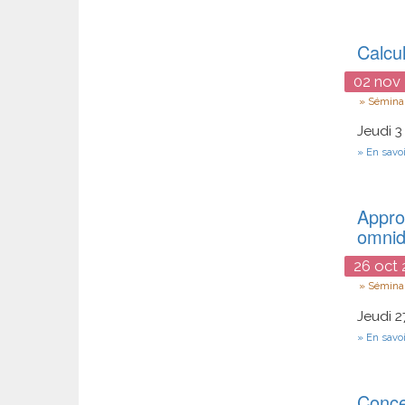
Calcu
02
nov
Type
Séminai
Jeudi 3
En savoi
Approc
omnidi
26
oct
2
Type
Séminai
Jeudi 2
En savoi
Conce