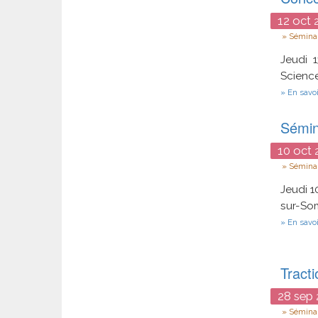
12
oct
2
Type
Séminai
Jeudi 
Scienc
En savoi
Sémin
10
oct
2
Type
Séminai
Jeudi 1
sur-So
En savoi
Tracti
28
sep
Type
Séminai