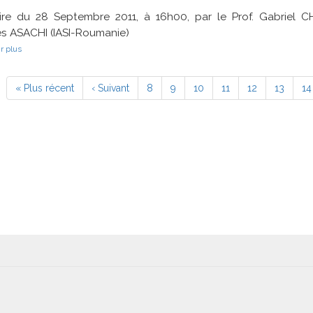
ire du 28 Septembre 2011, à 16h00, par le Prof. Gabriel CH
s ASACHI (IASI-Roumanie)
sur
r plus
Traction
électrique
ation
et
Première
« Plus récent
Page
‹ Suivant
Page
8
Page
9
Page
10
Page
11
Page
12
Page
13
Pa
14
les
page
précédente
éoliennes
à
axe
vertical