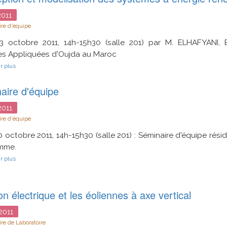
localisation
de
011
robot
par
re d'équipe
vision
omnidirectionnelle
13 octobre 2011, 14h-15h30 (salle 201) par M. ELHAFYANI, 
:
es Appliquées d'Oujda au Maroc
application
sur
du
r plus
Conception
formalisme
et
de
aire d'équipe
modélisation
Haar
des
systèmes
011
à
re d'équipe
énergie
renouvelable
0 octobre 2011, 14h-15h30 (salle 201) : Séminaire d'équipe résid
mme.
sur
r plus
Séminaire
d'équipe
on électrique et les éoliennes à axe vertical
2011
re de Laboratoire