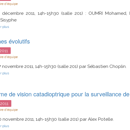
re d'équipe
1 décembre 2011, 14h-15h30 (salle 201) : OUMRI Mohamed, 
 Sisyphe
sur
r plus
Modélisation
en
es évolutifs
vue
du
diagnostique
2011
des
re d'équipe
défauts
des
7 novembre 2011, 14h-15h30 (salle 201) par Sébastien Choplin.
réseaux
électriques
sur
r plus
filaires
Graphes
(problème
évolutifs
direct)
e de vision catadioptrique pour la surveillance de
2011
re d'équipe
0 novembre 2011, 14h-15h30 (salle 201) par Alex Potelle.
sur
r plus
Système