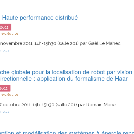
de
vision
catadioptrique
l Haute performance distribué
pour
la
2011
surveillance
de
re d'équipe
carrefour
 novembre 2011, 14h-15h30 (salle 201) par Gaël Le Mahec.
sur
r plus
Calcul
Haute
performance
distribué
he globale pour la localisation de robot par vision
rectionnelle : application du formalisme de Haar
011
re d'équipe
7 octobre 2011, 14h-15h30 (salle 201) par Romain Marie.
sur
r plus
Approche
globale
pour
la
ption et modélisation des systèmes à énergie ren