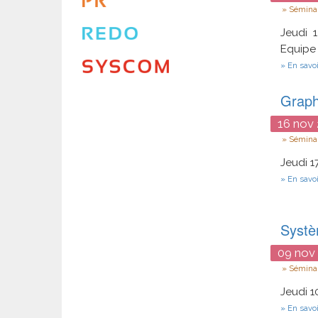
Type
Séminai
Jeudi 
Equipe
En savoi
Graph
16
nov
Type
Séminai
Jeudi 1
En savoi
Systèm
09
nov
Type
Séminai
Jeudi 1
En savoi