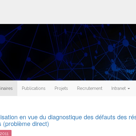
naires
Publications
Projets
Recrutement
Intranet
isation en vue du diagnostique des défauts des ré
es (problème direct)
2011