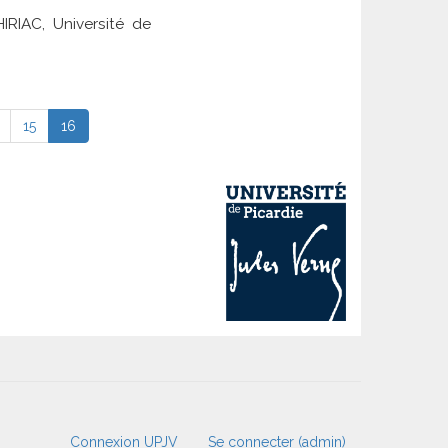
IRIAC, Université de
ge
Page
15
Page
16
courante
Connexion UPJV
Se connecter (admin)