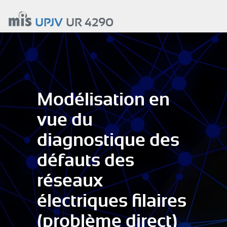
Aller
au
UPJV
UR 4290
contenu
principal
Modélisation en
vue du
diagnostique des
défauts des
réseaux
électriques filaires
(problème direct)