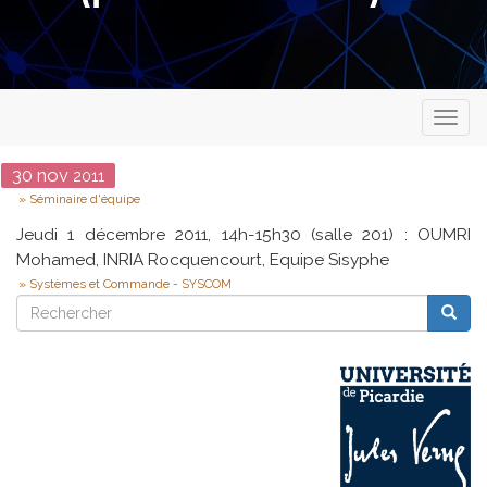
Toggl
naviga
Date
30
nov
2011
Type
Séminaire d'équipe
Jeudi 1 décembre 2011, 14h-15h30 (salle 201) : OUMRI
Mohamed, INRIA Rocquencourt, Equipe Sisyphe
Systèmes et Commande - SYSCOM
Rechercher
Reche
Rechercher