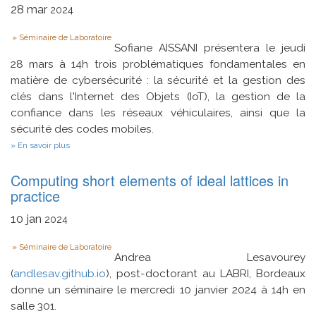
28
mar
calcul
2024
haute
performance
Type
Séminaire de Laboratoire
Sofiane AISSANI présentera le jeudi
28 mars à 14h trois problématiques fondamentales en
matière de cybersécurité : la sécurité et la gestion des
clés dans l'Internet des Objets (IoT), la gestion de la
confiance dans les réseaux véhiculaires, ainsi que la
sécurité des codes mobiles.
sur
En savoir plus
Défis
et
Computing short elements of ideal lattices in
Solutions
en
practice
Cybersécurité
:
10
jan
2024
IoT,
Réseaux
Type
Véhiculaires
Séminaire de Laboratoire
et
Andrea Lesavourey
sécurité
(
andlesav.github.io
), post-doctorant au LABRI, Bordeaux
des
donne un séminaire le mercredi 10 janvier 2024 à 14h en
codes
mobiles
salle 301.