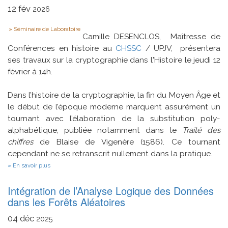
12
fév
2026
Type
Séminaire de Laboratoire
Camille DESENCLOS, Maîtresse de
Conférences en histoire au
CHSSC
/ UPJV, présentera
ses travaux sur la cryptographie dans l'Histoire le jeudi 12
février à 14h.
Dans l’histoire de la cryptographie, la fin du Moyen Âge et
le début de l’époque moderne marquent assurément un
tournant avec l’élaboration de la substitution poly-
alphabétique, publiée notamment dans le
Traité des
chiffres
de Blaise de Vigenère (1586). Ce tournant
cependant ne se retranscrit nullement dans la pratique.
sur
En savoir plus
Une
substitution
Intégration de l’Analyse Logique des Données
pas
si
dans les Forêts Aléatoires
simple
:
04
déc
2025
pratiques