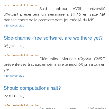
et
Type
systèmes
Séminaire de Laboratoire
de
Said Jabbour (CRIL, université
chiffrement
d'Artois) présentera un séminaire à 14h30 en salle 315
en
dans le cadre de la première demi journée IA du MIS.
France
aux
sur
En savoir plus
XVIe
Intégration
et
de
XVIIe
Side-channel-free software, are we there yet?
l’Analyse
siècles
Logique
des
05
juin
2025
Données
dans
Type
Séminaire de Laboratoire
les
Clémentine Maurice (
Crystal, CNRS
)
Forêts
Aléatoires
présente ses travaux en séminaire le jeudi 05 juin à 14h en
301
sur
En savoir plus
Side-
channel-
Should computations halt?
free
software,
are
22
mai
2025
we
there
Type
Séminaire de Laboratoire
yet?