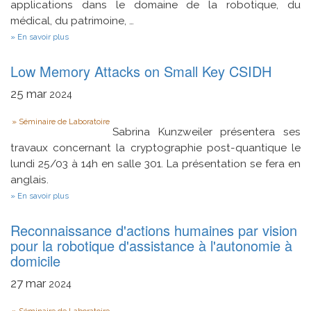
applications dans le domaine de la robotique, du
médical, du patrimoine, …
sur
En savoir plus
Le
recalage
Low Memory Attacks on Small Key CSIDH
de
nuages
de
25
mar
2024
nuages
de
Type
Séminaire de Laboratoire
points
Sabrina Kunzweiler présentera ses
sans
features,
travaux concernant la cryptographie post-quantique le
sans
lundi 25/03 à 14h en salle 301. La présentation se fera en
ICP
anglais.
…
et
sur
En savoir plus
sans
Low
Deep
Memory
Learning.
Reconnaissance d'actions humaines par vision
Attacks
on
pour la robotique d'assistance à l'autonomie à
Small
domicile
Key
CSIDH
27
mar
2024
Séminaire de Laboratoire