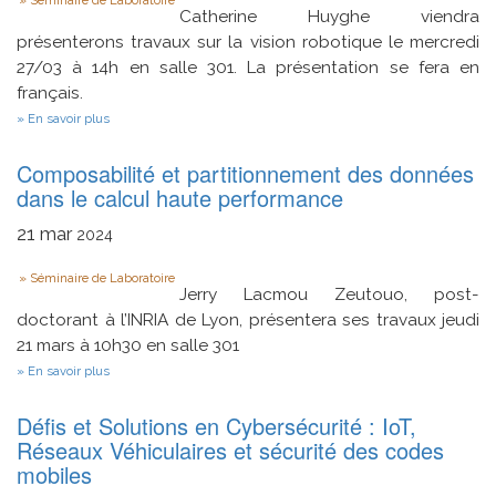
Type
Catherine Huyghe viendra
présenterons travaux sur la vision robotique le mercredi
27/03 à 14h en salle 301. La présentation se fera en
français.
sur
En savoir plus
Reconnaissance
d'actions
Composabilité et partitionnement des données
humaines
par
dans le calcul haute performance
vision
pour
21
mar
2024
la
robotique
Type
d'assistance
Séminaire de Laboratoire
à
Jerry Lacmou Zeutouo, post-
l'autonomie
doctorant à l’INRIA de Lyon, présentera ses travaux jeudi
à
21 mars à 10h30 en salle 301
domicile
sur
En savoir plus
Composabilité
et
Défis et Solutions en Cybersécurité : IoT,
partitionnement
des
Réseaux Véhiculaires et sécurité des codes
données
mobiles
dans
le