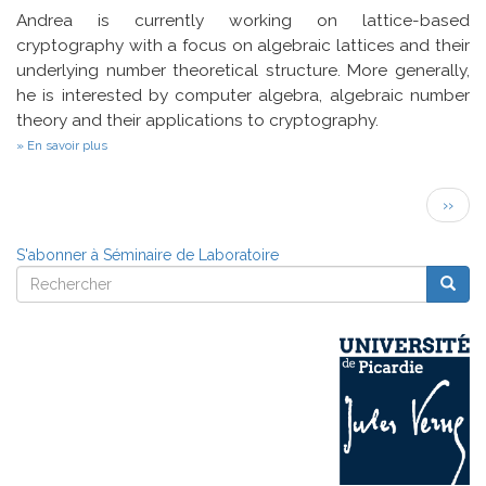
Andrea is currently working on lattice-based
cryptography with a focus on algebraic lattices and their
underlying number theoretical structure. More generally,
he is interested by computer algebra, algebraic number
theory and their applications to cryptography.
sur
En savoir plus
Computing
short
Pagination
elements
Page
››
of
suivan
ideal
lattices
S'abonner à Séminaire de Laboratoire
in
Rechercher
practice
Reche
Rechercher