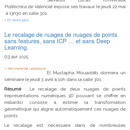
Salvador Lucas (
Universitat
Politècnica de València
) expose ses travaux le jeudi 22 mai
à 13h30 en salle 301
sur
En savoir plus
Should
computations
Le recalage de nuages de nuages de points
halt?
sans features, sans ICP … et sans Deep
Learning.
03
avr
2025
Type
Séminaire de Laboratoire
El Mustapha Mouaddib donnera un
séminaire le jeudi 3 avril à 10h dans la salle 301.
Résumé
: Le recalage de deux nuages de points
(représentations numériques 3D pouvant se chiffrer en
milliards) consiste à estimer la transformation
géométrique qui aligne automatiquement ces nuages de
points.
Le recalage est nécessaire dans de nombreuses