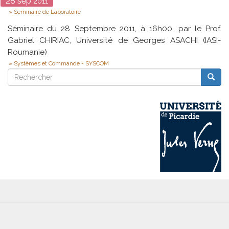
Date
28
sep
2011
Type
Séminaire de Laboratoire
Séminaire du 28 Septembre 2011, à 16h00, par le Prof.
Gabriel CHIRIAC, Université de Georges ASACHI (IASI-
Roumanie)
Systèmes et Commande - SYSCOM
Rechercher
Reche
Rechercher