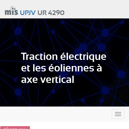
Aller
au
UPJV
UR 4290
contenu
principal
Traction électrique
et les éoliennes à
axe vertical
Toggl
naviga