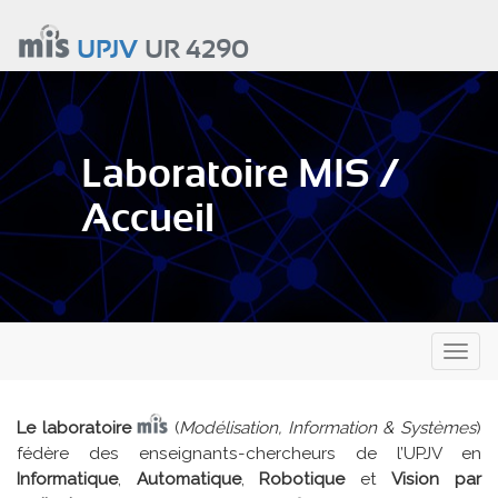
Aller
au
UPJV
UR 4290
contenu
principal
Laboratoire MIS /
Accueil
Toggl
naviga
Le laboratoire
(
Modélisation, Information & Systèmes
)
fédère des enseignants-chercheurs de l’UPJV en
Informatique
,
Automatique
,
Robotique
et
Vision par