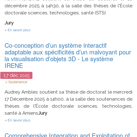
décembre 2025 à 14h30, à la salle des thèses de l'École
doctorale sciences, technologies, santé (STS)
Jury
sur
En savoir plus
Conception
et
Co-conception d’un système interactif
Commande
d'un
adaptable aux spécificités d’un malvoyant pour
convertisseur
la visualisation d’objets 3D - Le système
multi
IRENE
niveaux
de
Type
17
déc
2025
T
Type
Soutenance
d'interfaçage
des
Audrey Ambles soutient sa thèse de doctorat le mercredi
énergies
renouvelables
17 Décembre 2025 à 14h00, à la salle des soutenances de
au
thèses de l'École doctorale sciences, technologies,
réseau
électrique
santé à Amiens
Jury
sur
En savoir plus
Co-
conception
Comprehensive Integration and Exploitation of
d’un