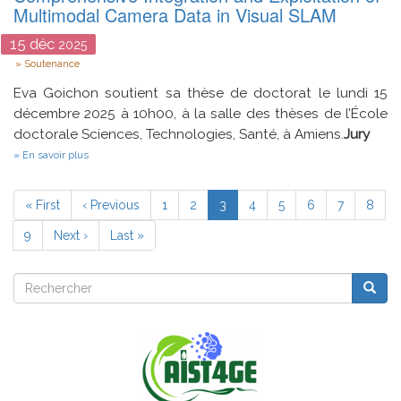
système
Multimodal Camera Data in Visual SLAM
interactif
adaptable
15
déc
2025
aux
Type
spécificités
Soutenance
d’un
malvoyant
Eva Goichon soutient sa thèse de doctorat le lundi 15
pour
décembre 2025 à 10h00, à la salle des thèses de l’École
la
doctorale Sciences, Technologies, Santé, à Amiens.
Jury
visualisation
d’objets
sur
En savoir plus
3D
Comprehensive
-
Integration
Pagination
Le
and
Première
« First
Page
‹ Previous
Page
1
Page
2
Page
3
Page
4
Page
5
Page
6
Page
7
Page
8
système
Exploitation
IRENE
page
précédente
courante
of
Page
9
Page
Next ›
Dernière
Last »
Multimodal
suivante
Camera
page
Data
Rechercher
in
Reche
Rechercher
Visual
SLAM