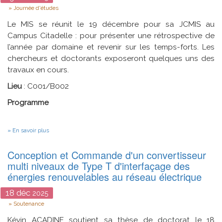
Type
Journée d'études
Le MIS se réunit le 19 décembre pour sa JCMIS au
Campus Citadelle : pour présenter une rétrospective de
l’année par domaine et revenir sur les temps-forts. Les
chercheurs et doctorants exposeront quelques uns des
travaux en cours.
Lieu
: C001/B002
Programme
sur
En savoir plus
JCMIS
:
Conception et Commande d'un convertisseur
Journée
des
multi niveaux de Type T d'interfaçage des
Chercheurs
énergies renouvelables au réseau électrique
du
MIS
18
déc
2025
Type
Soutenance
Kévin ACADINE soutient sa thèse de doctorat le 18