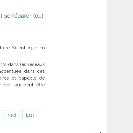
t se réparer tout
ure Scientifique en
nts dans les réseaux
t accentuée dans ces
oires et capable de
 défi qui peut être
age
9
Page
Next ›
Dernière
Last »
suivante
page