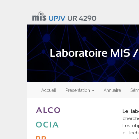
Aller
au
UPJV
UR 4290
contenu
principal
Laboratoire MIS /
Main
navigation
Accueil
Présentation
Annuaire
Sémi
Le lab
cherch
Les obj
et tech