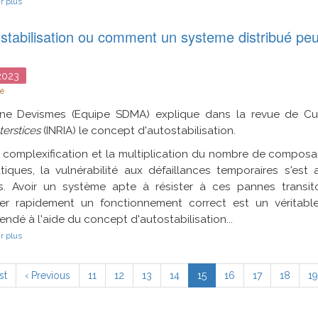
r plus
Quantifier
le
ostabilisation ou comment un systeme distribué peu
phénomène
de
guérison
dans
023
l'établissement
de
té
canaux
sécurisés.
ne Devismes (Equipe SDMA) explique dans la revue de Cult
terstices
(INRIA) le concept d'autostabilisation.
 complexification et la multiplication du nombre de composa
atiques, la vulnérabilité aux défaillances temporaires s'es
rs. Avoir un système apte à résister à ces pannes transit
ver rapidement un fonctionnement correct est un véritable
ndé à l'aide du concept d'autostabilisation...
sur
r plus
L'autostabilisation
ou
ation
comment
mière
st
Page
‹ Previous
Page
11
Page
12
Page
13
Page
14
Page
15
Page
16
Page
17
Page
18
P
1
un
e
précédente
courante
systeme
distribué
peut