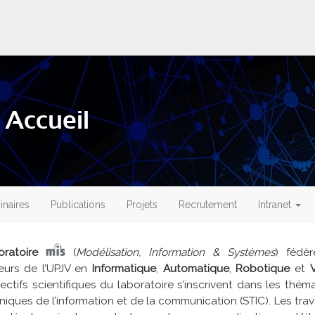
 Accueil
naires
Publications
Projets
Recrutement
Intranet
oratoire
(
Modélisation, Information & Systèmes
) fédè
eurs de l’UPJV en
Informatique
,
Automatique
,
Robotique
et
ectifs scientifiques du laboratoire s’inscrivent dans les thé
niques de l’information et de la communication (STIC). Les tra