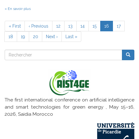
sur
En savoir plus
Contribution
à
Pagination
l’amélioration
Première
« First
Page
‹ Previous
Page
12
Page
13
Page
14
Page
15
Page
16
Page
17
de
page
précédente
courante
la
Page
18
Page
19
Page
20
Page
Next ›
Dernière
Last »
robustesse
de
suivante
page
systèmes
Rechercher
de
Reche
Rechercher
perception
fondés
sur
des
réseaux
de
neurones
profonds
multimodaux
The first international conference on artificial intelligence
and smart technologies for green energy , May 15–16,
2026, Saidia Morocco