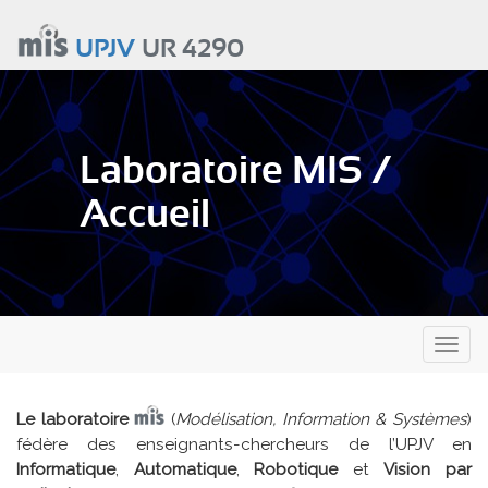
Aller
au
UPJV
UR 4290
contenu
principal
Laboratoire MIS /
Accueil
Toggl
naviga
Le laboratoire
(
Modélisation, Information & Systèmes
)
fédère des enseignants-chercheurs de l’UPJV en
Informatique
,
Automatique
,
Robotique
et
Vision par