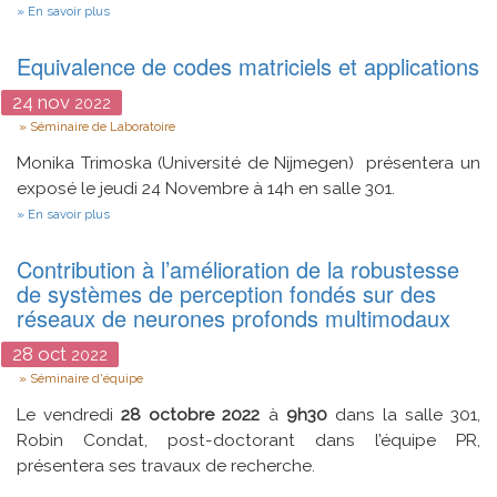
sur
En savoir plus
LORH
:
Equivalence de codes matriciels et applications
un
outil
pour
24
nov
2022
la
Type
Séminaire de Laboratoire
planification
du
Monika Trimoska (Université de Nijmegen) présentera un
parcours
patient
exposé le
jeudi 24 Novembre à 14h en salle 301.
dans
sur
En savoir plus
le
Equivalence
milieu
de
hospitalier
Contribution à l’amélioration de la robustesse
codes
matriciels
de systèmes de perception fondés sur des
et
réseaux de neurones profonds multimodaux
applications
28
oct
2022
Type
Séminaire d'équipe
Le vendredi
28 octobre 2022
à
9h30
dans la salle 301,
Robin Condat, post-doctorant dans l’équipe PR,
présentera ses travaux de recherche.