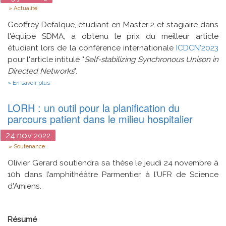
Type
Actualité
Geoffrey Defalque, étudiant en Master 2 et stagiaire dans
l'équipe SDMA, a obtenu le prix du meilleur article
étudiant lors de la conférence internationale
ICDCN'2023
pour l'article intitulé "
Self-stabilizing Synchronous Unison in
Directed Networks
".
sur
En savoir plus
Prix
du
LORH : un outil pour la planification du
meilleur
article
parcours patient dans le milieu hospitalier
étudiant
24
nov
2022
Type
Soutenance
Olivier Gerard soutiendra sa thèse le jeudi 24 novembre à
10h dans l’amphithéâtre Parmentier, à l’UFR de Science
d'Amiens.
Résumé