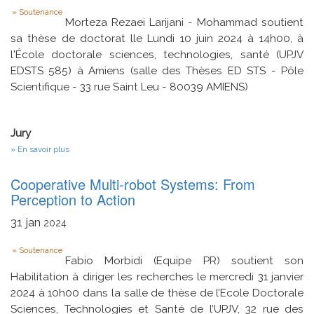
Type
Soutenance
Morteza Rezaei Larijani - Mohammad soutient
sa thèse de doctorat lle Lundi 10 juin 2024 à 14h00, à
l'École doctorale sciences, technologies, santé (UPJV
EDSTS 585) à Amiens (salle des Thèses ED STS - Pôle
Scientifique - 33 rue Saint Leu - 80039 AMIENS)
Jury
sur
En savoir plus
Gestion
intelligente
Cooperative Multi-robot Systems: From
en
temps
Perception to Action
réel
des
31
jan
2024
flux
énergétiques
Type
dans
Soutenance
un
Fabio Morbidi (Equipe PR) soutient son
véhicule
Habilitation à diriger les recherches le mercredi 31 janvier
électrique
2024 à 10h00 dans la salle de thèse de l’Ecole Doctorale
connecté
Sciences, Technologies et Santé de l’UPJV, 32 rue des