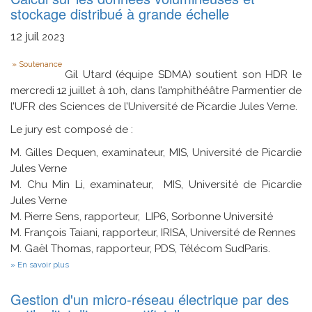
par
stockage distribué à grande échelle
des
outils
12
juil
2023
d’intelligence
artificielle
Type
Soutenance
Gil Utard (équipe SDMA) soutient son HDR le
mercredi 12 juillet à 10h, dans l’amphithéâtre Parmentier de
l’UFR des Sciences de l’Université de Picardie Jules Verne.
Le jury est composé de :
M. Gilles Dequen, examinateur, MIS, Université de Picardie
Jules Verne
M. Chu Min Li, examinateur, MIS, Université de Picardie
Jules Verne
M. Pierre Sens, rapporteur, LIP6, Sorbonne Université
M. François Taiani, rapporteur, IRISA, Université de Rennes
M. Gaël Thomas, rapporteur, PDS, Télécom SudParis.
sur
En savoir plus
Calcul
sur
Gestion d'un micro-réseau électrique par des
les
données