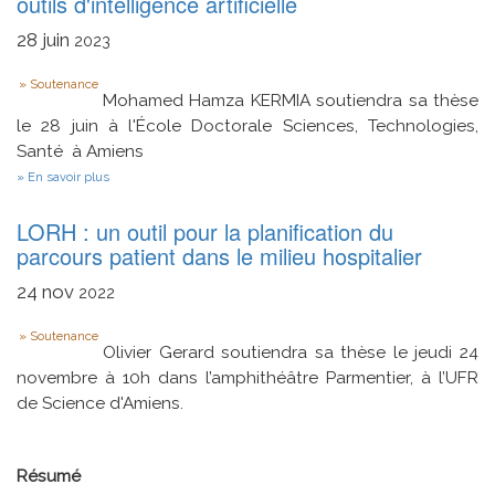
outils d'intelligence artificielle
volumineuses
et
28
juin
2023
stockage
distribué
Type
à
Soutenance
grande
Mohamed Hamza KERMIA soutiendra sa thèse
échelle
le 28 juin à l'École Doctorale Sciences, Technologies,
Santé à Amiens
sur
En savoir plus
Gestion
d'un
LORH : un outil pour la planification du
micro-
réseau
parcours patient dans le milieu hospitalier
électrique
par
24
nov
2022
des
outils
Type
d'intelligence
Soutenance
artificielle
Olivier Gerard soutiendra sa thèse le jeudi 24
novembre à 10h dans l’amphithéâtre Parmentier, à l’UFR
de Science d'Amiens.
Résumé