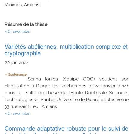
Minimes, Amiens.
Résumé de la thèse
sur
En savoir plus
Cooperative
Multi-
Variétés abéliennes, multiplication complexe et
robot
Systems:
cryptographie
From
Perception
22
jan
2024
to
Action
Type
Soutenance
Serina Ionica (équipe GOC) soutient son
Habilitation à Diriger les Recherches le 22 janvier à 14h
dans la salle de thèse de l’Ecole Doctorale Sciences,
Technologies et Santé, Université de Picardie Jules Verne,
33 rue Saint Leu, Amiens.
sur
En savoir plus
Variétés
abéliennes,
Commande adaptative robuste pour le suivi de
multiplication
complexe