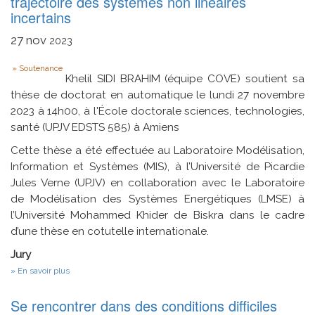
trajectoire des systèmes non linéaires
et
incertains
cryptographie
27
nov
2023
Type
Soutenance
Khelil SIDI BRAHIM (équipe COVE) soutient sa
thèse de doctorat en automatique le lundi 27 novembre
2023 à 14h00, à l'École doctorale sciences, technologies,
santé (UPJV EDSTS 585) à Amiens
Cette thèse a été effectuée au Laboratoire Modélisation,
Information et Systèmes (MIS), à l’Université de Picardie
Jules Verne (UPJV) en collaboration avec le Laboratoire
de Modélisation des Systèmes Energétiques (LMSE) à
l’Université Mohammed Khider de Biskra dans le cadre
d’une thèse en cotutelle internationale.
Jury
sur
En savoir plus
Commande
adaptative
Se rencontrer dans des conditions difficiles
robuste
pour