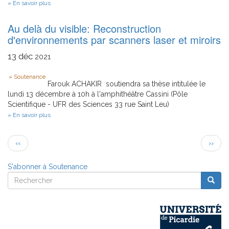
sur
En savoir plus
LORH
:
Au delà du visible: Reconstruction
un
outil
d'environnements par scanners laser et miroirs
pour
la
13
déc
2021
planification
du
Type
parcours
Soutenance
patient
Farouk ACHAKIR soutiendra sa thèse intitulée le
dans
lundi 13 décembre à 10h à l'amphithéâtre Cassini (Pôle
le
Scientifique - UFR des Sciences 33 rue Saint Leu)
milieu
sur
En savoir plus
hospitalier
Au
delà
Pagination
du
Page
Page
‹‹
››
visible:
précédente
suivan
Reconstruction
d'environnements
S'abonner à Soutenance
par
Rechercher
scanners
Reche
Rechercher
laser
et
miroirs