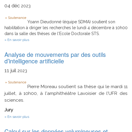
le
04
déc
2023
suivi
de
Type
Soutenance
trajectoire
Yoann Dieudonné (équipe SDMA) soutient son
des
habilitation à diriger les recherches le lundi 4 décembre à 10h00
systèmes
non
dans la salle des thèses de l'Ecole Doctorale STS.
linéaires
sur
En savoir plus
incertains
Se
rencontrer
Analyse de mouvements par des outils
dans
des
d’intelligence artificielle
conditions
difficiles
11
juil
2023
Type
Soutenance
Pierre Moreau soutient sa thèse qui le mardi 11
juillet, à 10h00, à l'amphithéâtre Lavoisier de l'UFR des
sciences.
Jury
sur
En savoir plus
Analyse
de
Calcul sur les données volumineuses et
mouvements