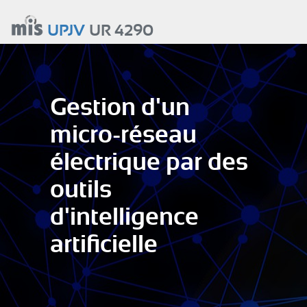
Aller
au
UPJV
UR 4290
contenu
principal
Gestion d'un
micro-réseau
électrique par des
outils
d'intelligence
artificielle