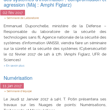
agression (Màj : Amphi Figlarz)
02
fév
2017
Type
Séminaire de Laboratoire
Emmanuel Duponchelle, ministère de la Défense –
Responsable du laboratoire de la sécurité des
technologies sans fil, Agence nationale de la sécurité des
systèmes d'information (ANSSI), viendra faire un séminaire
sur la sûreté et la sécurité des systèmes (Cybersécurité)
le 02 février 2017 de 14h à 17h. (Amphi Figlarz, UFR de
Sciences)
sur
En savoir plus
Compatibilité
électromagnétique
Numérisation
et
sécurité
des
11
jan
2017
systèmes
Type
Séminaire d'équipe
d’information
:
Le Jeudi 12 Janvier 2017 à 14H, T. Potin présentera ses
compromission
et
travaux sur
les Nuages de points: Numérisations,
agression