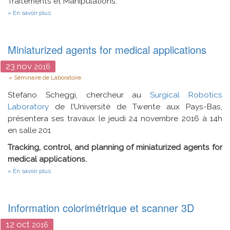
Traitements et Manipulations.
(Màj
sur
:
En savoir plus
Numérisation
Amphi
Figlarz)
Miniaturized agents for medical applications
23
nov
2016
Type
Séminaire de Laboratoire
Stefano Scheggi, chercheur au
Surgical Robotics
Laboratory
de l’Université de Twente aux Pays-Bas,
présentera ses travaux le jeudi 24 novembre 2016 à 14h
en salle 201
Tracking, control, and planning of miniaturized agents for
medical applications.
sur
En savoir plus
Miniaturized
agents
for
medical
Information colorimétrique et scanner 3D
applications
12
oct
2016