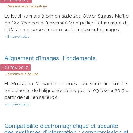
Type
Séminaire de Laboratoire
Le jeudi 30 mars à 14h en salle 201, Olivier Strauss Maître
de Conférences à l'université Montpellier II et membre du
LIRMM, expose ses travaux sur le traitement d'images.
sur
En savoir plus
Handling
scant
knowledge
of
Alignement d’images. Fondements.
the
interplay
08
fév
2017
between
Type
continuous
Séminaire d'équipe
and
discrete
El Mustapha Mouaddib donnera un séminaire sur les
domain
fondements de l'alignement d’images le 09 février 2017 à
in
partir de 14H en salle 201.
image
processing
sur
En savoir plus
Alignement
d’images.
Fondements.
Compatibilité électromagnétique et sécurité
des systèmes d’information : compromission et