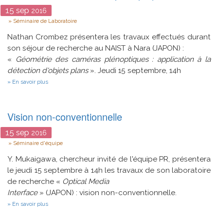
15
sep
2016
Type
Séminaire de Laboratoire
Nathan Crombez présentera les travaux effectués durant
son séjour de recherche au NAIST à Nara (JAPON) :
«
Géométrie des caméras plénoptiques : application à la
détection d'objets plans
». Jeudi 15 septembre, 14h
sur
En savoir plus
Géométrie
des
caméras
plénoptiques
Vision non-conventionnelle
15
sep
2016
Type
Séminaire d'équipe
Y. Mukaigawa, chercheur invité de l'équipe PR, présentera
le jeudi 15 septembre à 14h les travaux de son laboratoire
de recherche «
Optical Media
Interface
» (JAPON) : vision non-conventionnelle.
sur
En savoir plus
Vision