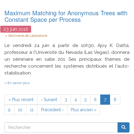
non-
conventionnelle
Maximum Matching for Anonymous Trees with
Constant Space per Process
23
juin
2016
Type
Séminaire de Laboratoire
Le vendredi 24 juin à partir de 10h30, Ajoy K. Datta,
professeur à l'Université du Nevada (Las Vegas), donnera
un séminaire en salle 201. Ses principaux thèmes de
recherche concernent les systèmes distribués et l'auto-
stabilisation.
sur
En savoir plus
Maximum
Matching
Pagination
for
Première
« Plus récent
Page
‹ Suivant
Page
3
Page
4
Page
5
Page
6
Page
7
Page
8
Anonymous
page
précédente
courante
Trees
Page
9
Page
10
Page
11
Page
Précédent ›
Dernière
Plus ancien »
with
Constant
suivante
page
Space
Rechercher
per
Reche
Rechercher
Process