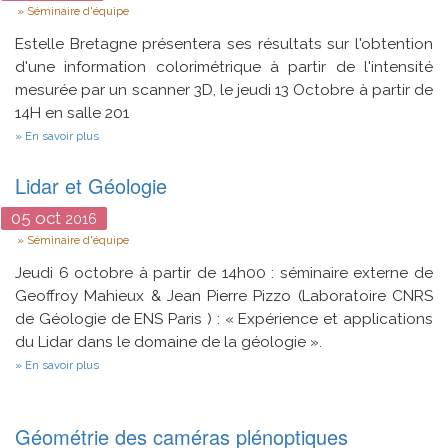
Type
Séminaire d'équipe
Estelle Bretagne présentera ses résultats sur l'obtention
d'une information colorimétrique à partir de l'intensité
mesurée par un scanner 3D, le jeudi 13 Octobre à partir de
14H en salle 201
sur
En savoir plus
Information
colorimétrique
Lidar et Géologie
et
scanner
3D
05
oct
2016
Type
Séminaire d'équipe
Jeudi 6 octobre à partir de 14h00 : séminaire externe de
Geoffroy Mahieux & Jean Pierre Pizzo (Laboratoire CNRS
de Géologie de ENS Paris ) : « Expérience et applications
du Lidar dans le domaine de la géologie ».
sur
En savoir plus
Lidar
et
Géologie
Géométrie des caméras plénoptiques