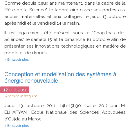
Comme depuis deux ans maintenant, dans le cadre de la
vision
omnidirectionnelle
"Fête de la Science", le laboratoire ouvre ses portes aux
:
écoles maternelles et aux collèges, le jeudi 13 octobre
application
après midi et le vendredi 14 le matin.
du
formalisme
de
Il est également été présent sous le "Chapiteau des
Haar
Sciences" le samedi 15 et le dimanche 16 octobre afin de
présenter ses innovations technologiques en matière de
robots et de drones.
sur
En savoir plus
La
fête
Conception et modélisation des systèmes à
de
la
énergie renouvelable
Science
(15
12
oct
2011
et
Type
16
Séminaire d'équipe
octobre
2011)
Jeudi 13 octobre 2011, 14h-15h30 (salle 201) par M.
ELHAFYANI, Ecole Nationale des Sciences Appliquées
d'Oujda au Maroc
sur
En savoir plus
Conception