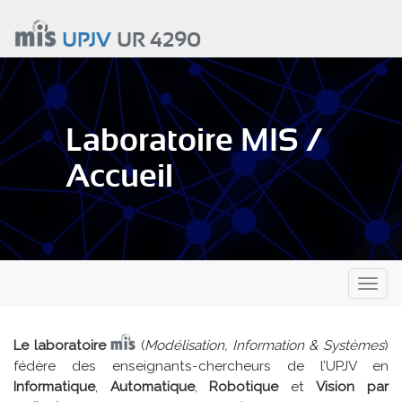
Aller
au
UPJV
UR 4290
contenu
principal
Laboratoire MIS /
Accueil
Toggl
naviga
Le laboratoire
(
Modélisation, Information & Systèmes
)
fédère des enseignants-chercheurs de l’UPJV en
Informatique
,
Automatique
,
Robotique
et
Vision par