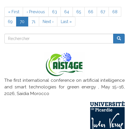
et
Pagination
modélisation
Première
« First
Page
‹ Previous
Page
63
Page
64
Page
65
Page
66
Page
67
Page
68
des
page
précédente
systèmes
Page
69
Page
70
Page
71
Page
Next ›
Dernière
Last »
à
courante
énergie
suivante
page
renouvelable
Rechercher
Reche
Rechercher
The first international conference on artificial intelligence
and smart technologies for green energy , May 15–16,
2026, Saidia Morocco