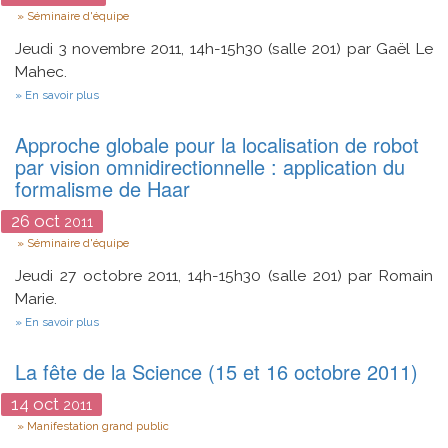
Type
Séminaire d'équipe
Jeudi 3 novembre 2011, 14h-15h30 (salle 201) par Gaël Le
Mahec.
sur
En savoir plus
Calcul
Haute
Approche globale pour la localisation de robot
performance
distribué
par vision omnidirectionnelle : application du
formalisme de Haar
26
oct
2011
Type
Séminaire d'équipe
Jeudi 27 octobre 2011, 14h-15h30 (salle 201) par Romain
Marie.
sur
En savoir plus
Approche
globale
La fête de la Science (15 et 16 octobre 2011)
pour
la
localisation
14
oct
2011
de
Type
Manifestation grand public
robot
par