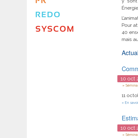
y sont
Énergie
L’anima
Pour at
40 ense
mais au
Actual
Comma
10
oct
2
Type
Séminai
11 oct
En savoi
Estima
10
oct
2
Type
Séminai