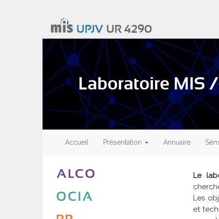
Aller
au
UPJV
UR 4290
contenu
principal
Laboratoire MIS /
Main
navigation
Accueil
Présentation
Annuaire
Sémi
Le lab
cherch
Les obj
et tech