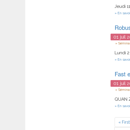
Jeudi 1
En savoi
Robus
01
juil
2
Type
Séminai
Lundi 2
En savoi
Fast 
01
juil
2
Type
Séminai
QUAN Zh
En savoi
Pagin
Premi
« First
page