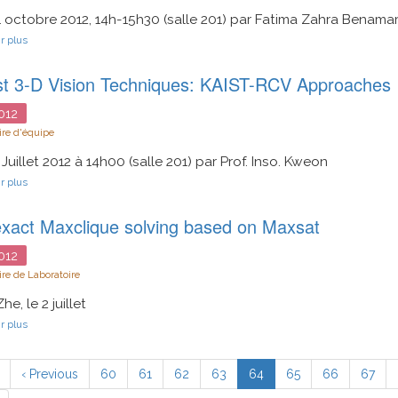
descripteurs
1 octobre 2012, 14h-15h30 (salle 201) par Fatima Zahra Benama
sur
r plus
Estimation
du
t 3-D Vision Techniques: KAIST-RCV Approaches
temps
de
collision
012
par
re d'équipe
vision
omnidirectionnelle
 Juillet 2012 à 14h00 (salle 201) par Prof. Inso. Kweon
sur
r plus
Robust
3-
exact Maxclique solving based on Maxsat
D
Vision
Techniques:
012
KAIST-
re de Laboratoire
RCV
Approaches
e, le 2 juillet
sur
r plus
Fast
exact
ation
Maxclique
ère
Page
‹ Previous
Page
60
Page
61
Page
62
Page
63
Page
64
Page
65
Page
66
Page
67
solving
précédente
courante
based