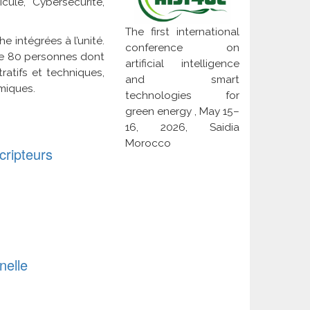
ule, Cybersécurité,
The first international
e intégrées à l’unité.
conference on
f de 80 personnes dont
artificial intelligence
atifs et techniques,
and smart
miques.
technologies for
green energy , May 15–
16, 2026, Saidia
Morocco
ripteurs
nelle