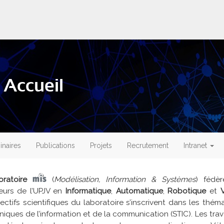
 Accueil
naires
Publications
Projets
Recrutement
Intranet
oratoire
(
Modélisation, Information & Systèmes
) fédè
eurs de l’UPJV en
Informatique
,
Automatique
,
Robotique
et
ectifs scientifiques du laboratoire s’inscrivent dans les thé
niques de l’information et de la communication (STIC). Les tra