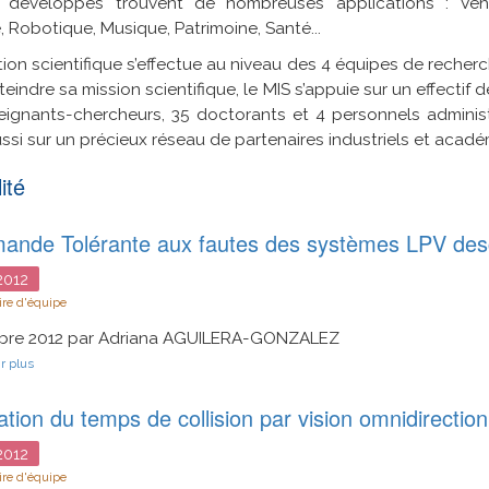
 développés trouvent de nombreuses applications : Véhic
, Robotique, Musique, Patrimoine, Santé...
tion scientifique s’effectue au niveau des 4 équipes de recherch
teindre sa mission scientifique, le MIS s’appuie sur un effecti
ignants-chercheurs, 35 doctorants et 4 personnels administr
ssi sur un précieux réseau de partenaires industriels et acadé
ité
nde Tolérante aux fautes des systèmes LPV desc
012
re d'équipe
obre 2012 par Adriana AGUILERA-GONZALEZ
sur
r plus
Commande
Tolérante
tion du temps de collision par vision omnidirection
aux
fautes
des
012
systèmes
re d'équipe
LPV