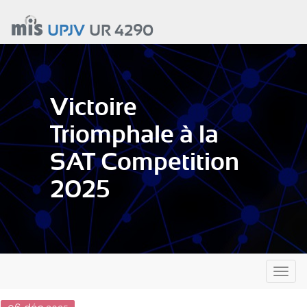
Aller
au
UPJV
UR 4290
contenu
principal
Victoire
Triomphale à la
SAT Competition
2025
Toggl
naviga