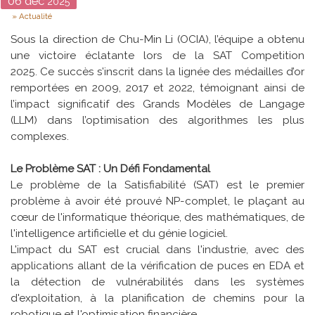
Date
06
déc
2025
Type
Actualité
Sous la direction de Chu-Min Li (OCIA), l’équipe a obtenu
une victoire éclatante lors de la SAT Competition
2025. Ce succès s’inscrit dans la lignée des médailles d’or
remportées en 2009, 2017 et 2022, témoignant ainsi de
l’impact significatif des Grands Modèles de Langage
(LLM) dans l’optimisation des algorithmes les plus
complexes.
Le Problème SAT : Un Défi Fondamental
Le problème de la Satisfiabilité (SAT) est le premier
problème à avoir été prouvé NP-complet, le plaçant au
cœur de l'informatique théorique, des mathématiques, de
l'intelligence artificielle et du génie logiciel.
L'impact du SAT est crucial dans l'industrie, avec des
applications allant de la vérification de puces en EDA et
la détection de vulnérabilités dans les systèmes
d'exploitation, à la planification de chemins pour la
robotique et l'optimisation financière.