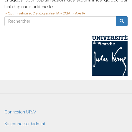
l'intelligence artificielle.
Optimisation et Cryptographie, IA - OCIA
Axe IA
Rechercher
Reche
Rechercher
User
Connexion UPJV
account
menu
Se connecter (admin)