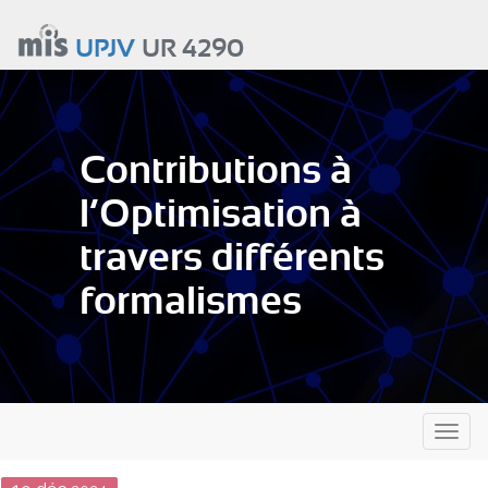
Aller
au
UPJV
UR 4290
contenu
principal
Contributions à
l’Optimisation à
travers différents
formalismes
Toggl
naviga