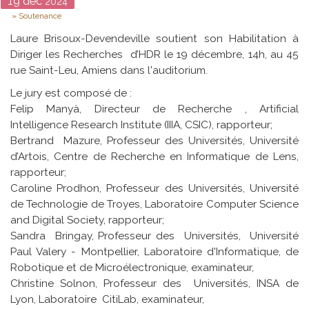
Date
19
déc
2024
Type
Soutenance
Laure Brisoux-Devendeville soutient son Habilitation à
Diriger les Recherches d’HDR le 19 décembre, 14h, au 45
rue Saint-Leu, Amiens dans l'auditorium.
Le jury est composé de :
Felip Manyà, Directeur de Recherche , Artificial
Intelligence Research Institute (IIIA, CSIC), rapporteur;
Bertrand Mazure, Professeur des Universités, Université
d’Artois, Centre de Recherche en Informatique de Lens,
rapporteur;
Caroline Prodhon, Professeur des Universités, Université
de Technologie de Troyes, Laboratoire Computer Science
and Digital Society, rapporteur;
Sandra Bringay, Professeur des Universités, Université
Paul Valery - Montpellier, Laboratoire d'Informatique, de
Robotique et de Microélectronique, examinateur,
Christine Solnon, Professeur des Universités, INSA de
Lyon, Laboratoire CitiLab, examinateur,