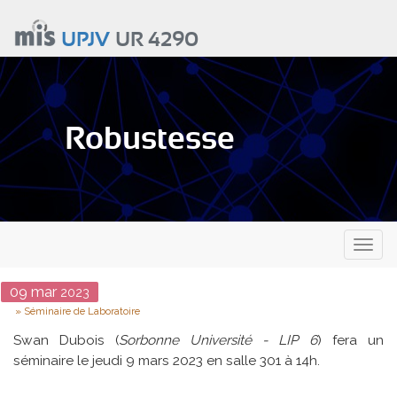
Aller
au
UPJV
UR 4290
contenu
principal
Robustesse
Toggl
naviga
Date
09
mar
2023
Type
Séminaire de Laboratoire
Swan Dubois (
Sorbonne Université - LIP 6
) fera un
séminaire le jeudi 9 mars 2023 en salle 301 à 14h.