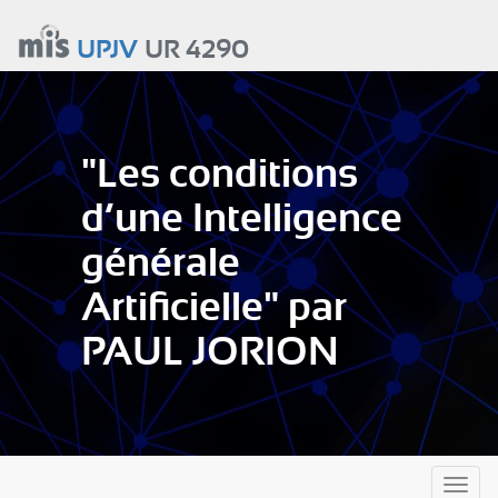
Aller
au
UPJV
UR 4290
contenu
principal
"Les conditions
d’une Intelligence
générale
Artificielle" par
PAUL JORION
Toggl