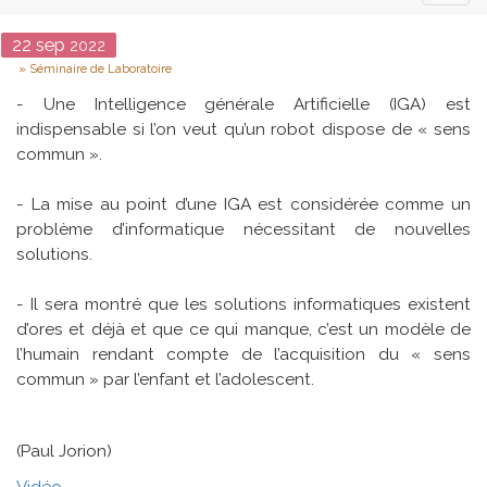
naviga
Date
22
sep
2022
Type
Séminaire de Laboratoire
- Une Intelligence générale Artificielle (IGA) est
indispensable si l’on veut qu’un robot dispose de « sens
commun ».
- La mise au point d’une IGA est considérée comme un
problème d’informatique nécessitant de nouvelles
solutions.
- Il sera montré que les solutions informatiques existent
d’ores et déjà et que ce qui manque, c’est un modèle de
l’humain rendant compte de l’acquisition du « sens
commun » par l’enfant et l’adolescent.
(Paul Jorion)
Vidéo