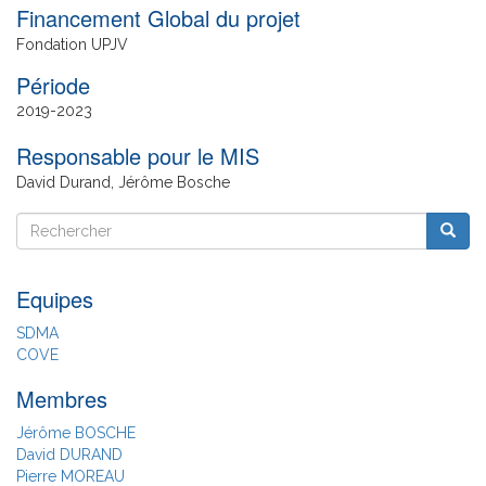
Financement Global du projet
Fondation UPJV
Date
2019
2023
de
Responsable pour le MIS
fin
David Durand, Jérôme Bosche
Rechercher
Reche
Rechercher
Equipes
SDMA
COVE
Membres
Jérôme BOSCHE
David DURAND
Pierre MOREAU