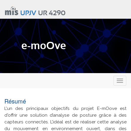
Aller
au
UPJV
UR 4290
contenu
principal
e-moOve
Toggl
naviga
Résumé
L'un des principaux objectifs du projet E-mOove est
d'offrir une solution d’analyse de posture grâce à des
capteurs connectés. L'idéal est de réaliser cette analyse
du mouvement en environnement ouvert, dans des