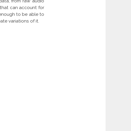
 data, from raw audio
 that can account for
y enough to be able to
e variations of it.