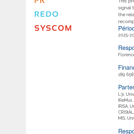
This pr
signal 
the rel
recompo
Date
2025
2
de
Respo
fin
Florenc
Finan
189 658
Parte
L3i, Uni
IReMus,
IRISA, U
CRIStAL,
MIS, Uni
Respo