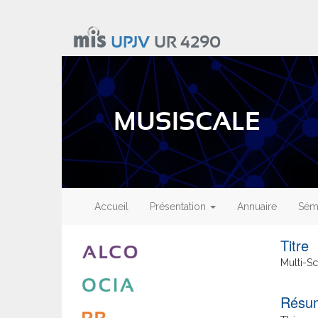
Aller
au
UPJV
UR 4290
contenu
principal
MUSISCALE
Main
navigation
Accueil
Présentation
Annuaire
Sémi
Titre
Multi-Sc
Résu