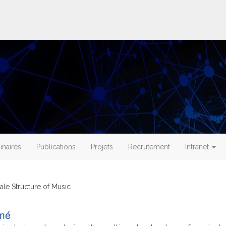
naires
Publications
Projets
Recrutement
Intranet
ale Structure of Music
mé