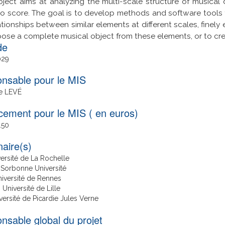
oject aims at analyzing the multi-scale structure of musical
to score. The goal is to develop methods and software tools
ationships between similar elements at different scales, finel
se a complete musical object from these elements, or to creat
029
nsable pour le MIS
e LEVÉ
cement pour le MIS ( en euros)
.50
naire(s)
versité de La Rochelle
 Sorbonne Université
niversité de Rennes
 Université de Lille
versité de Picardie Jules Verne
nsable global du projet