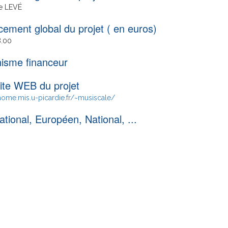
e LEVÉ
cement global du projet ( en euros)
.00
isme financeur
ite WEB du projet
home.mis.u-picardie.fr/~musiscale/
ational, Européen, National, ...