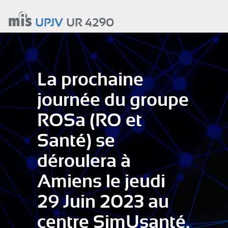
Aller
au
UPJV
UR 4290
contenu
principal
La prochaine
journée du groupe
ROSa (RO et
Santé) se
déroulera à
Amiens le jeudi
29 Juin 2023 au
centre SimUsanté.