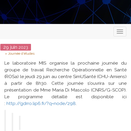
Toggl
naviga
Date
29
juin
2023
Type
Journée d'études
Le laboratoire MIS organise la prochaine journée du
groupe de travail Recherche Opérationnelle en Santé
(ROSa) le jeudi 29 juin au centre SimUSanté (CHU-Amiens)
à partir de 8h30. Cette journée s’ouvrira sur une
présentation de Mme Maria Di Mascolo (CNRS/G-SCOP).
Le programme détaillé est disponible ici
:
http://gdrro.lip6.fr/?q=node/298
.