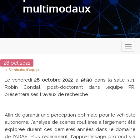
multimodaux
Toggl
naviga
Date
28
oct
2022
Type
Séminaire d'équipe
Le vendredi
28 octobre 2022
à
9h30
dans la salle 301,
Robin Condat, post-doctorant dans l’équipe PR,
présentera ses travaux de recherche.
Afin de garantir une perception optimale pour le véhicule
autonome, l'analyse de scènes routières a largement été
explorée durant ces dernières années dans le domaine
de l'ADAS. Plus récemment, l'apprentissage profond via