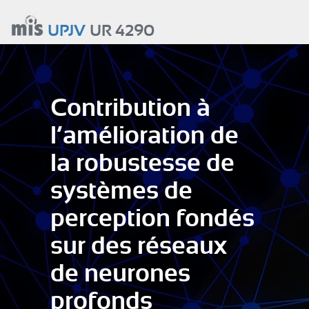
Aller
au
UPJV
UR 4290
contenu
principal
Contribution à
l’amélioration de
la robustesse de
systèmes de
perception fondés
sur des réseaux
de neurones
profonds