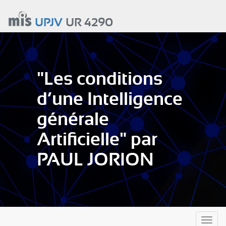
Aller
au
UPJV
UR 4290
contenu
principal
"Les conditions
d’une Intelligence
générale
Artificielle" par
PAUL JORION
Toggl