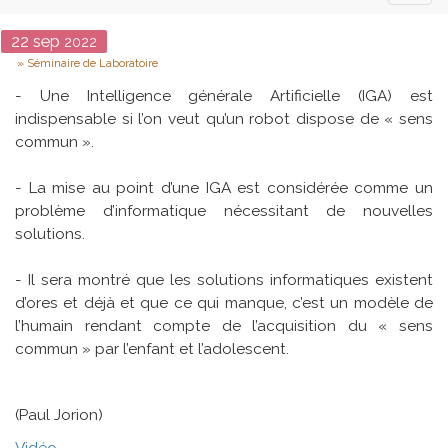
naviga
Date
22
sep
2022
Type
Séminaire de Laboratoire
- Une Intelligence générale Artificielle (IGA) est
indispensable si l’on veut qu’un robot dispose de « sens
commun ».
- La mise au point d’une IGA est considérée comme un
problème d’informatique nécessitant de nouvelles
solutions.
- Il sera montré que les solutions informatiques existent
d’ores et déjà et que ce qui manque, c’est un modèle de
l’humain rendant compte de l’acquisition du « sens
commun » par l’enfant et l’adolescent.
(Paul Jorion)
Vidéo