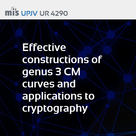
Aller
au
UPJV
UR 4290
contenu
principal
Effective
constructions of
genus 3 CM
curves and
applications to
cryptography