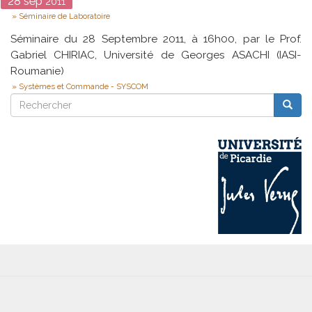
Date
28
sep
2011
Type
Séminaire de Laboratoire
Séminaire du 28 Septembre 2011, à 16h00, par le Prof.
Gabriel CHIRIAC, Université de Georges ASACHI (IASI-
Roumanie)
Systèmes et Commande - SYSCOM
Rechercher
Reche
Rechercher