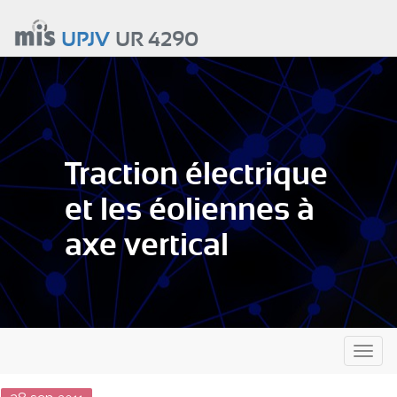
Aller
au
UPJV
UR 4290
contenu
principal
Traction électrique
et les éoliennes à
axe vertical
Toggl
naviga