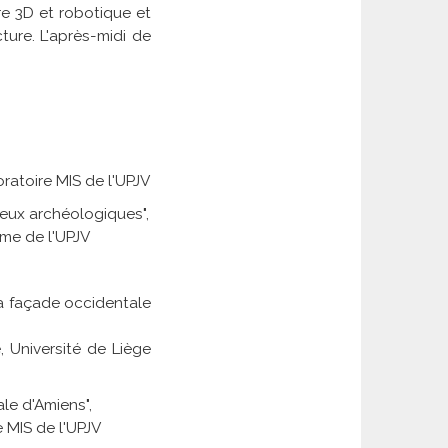
e 3D et robotique et
ture. L'après-midi de
ratoire MIS de l'UPJV
njeux archéologiques",
Ame de l'UPJV
 la façade occidentale
 Université de Liège
le d'Amiens",
 MIS de l'UPJV