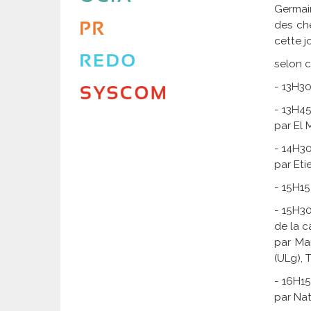
Germai
des che
cette j
selon 
- 13H30
- 13H45
par El 
- 14H30
par Eti
- 15H15
- 15H30
de la c
par Mar
(ULg), 
- 16H15
par Nat