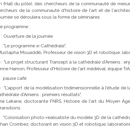
n (Hall du pôle), des chercheurs de la communauté de mesur
rcheurs de la communauté d'histoire de l'art et de l'architec
ournée se déroulera sous la forme de séminaires
ce programme :
 : Ouverture de la journée
 : "Le programme e-Cathédrale",
Mustapha Mouaddib, Professeur de vision 3D et robotique, labo
 : "Le projet structurant Transept à la cathédrale d'Amiens ; e
enne Hamon, Professeur d'Histoire de l'art médiéval, équipe Tr
 : pause café
 : "L'apport de la modélisation tridimensionnelle à l'étude de
athédrale d'Amiens : premiers résultats",
ie Lekane, doctorante FNRS, Histoire de l'art du Moyen Âge,
Transitions
 : "Colorisation photo-réalisatiste du modèle 3D de la cathédra
han Crombez, doctorant en vision 3D et robotique, laboratoire