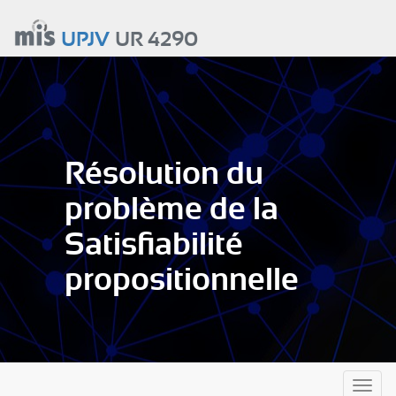
Aller
au
UPJV
UR 4290
contenu
principal
Résolution du
problème de la
Satisfiabilité
propositionnelle
Toggl