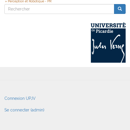
Perception et Robotique - PR
Rechercher
Reche
Rechercher
User
Connexion UPJV
account
menu
Se connecter (admin)