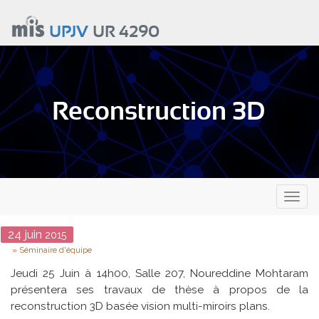
Aller
au
UPJV
UR 4290
contenu
principal
Reconstruction 3D
Toggl
naviga
Date
24
juin
2015
Type
Séminaire d'équipe
Jeudi 25 Juin à 14h00, Salle 207, Noureddine Mohtaram
présentera ses travaux de thèse à propos de la
reconstruction 3D basée vision multi-miroirs plans.