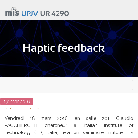
Aller
au
UPJV
UR 4290
contenu
principal
Haptic feedback
Toggl
naviga
Date
17
mar
2016
Type
Séminaire d'équipe
Vendredi 18 mars 2016, en salle 201, Claudio
PACCHIEROTTI, chercheur à l’Italian Institute of
Technology (IIT), Italie, fera un séminaire intitulé : «