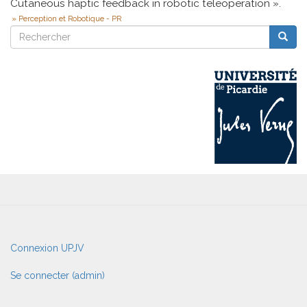
Cutaneous haptic feedback in robotic teleoperation ».
Perception et Robotique - PR
Rechercher
Reche
Rechercher
User
Connexion UPJV
account
menu
Se connecter (admin)