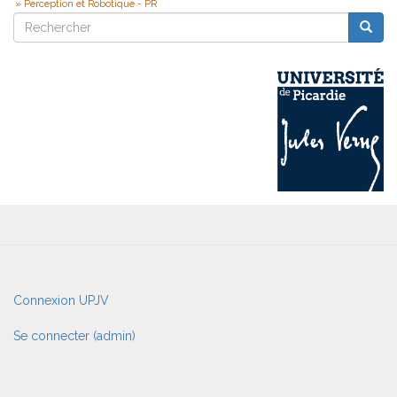
Perception et Robotique - PR
Rechercher
Reche
Rechercher
User
Connexion UPJV
account
menu
Se connecter (admin)