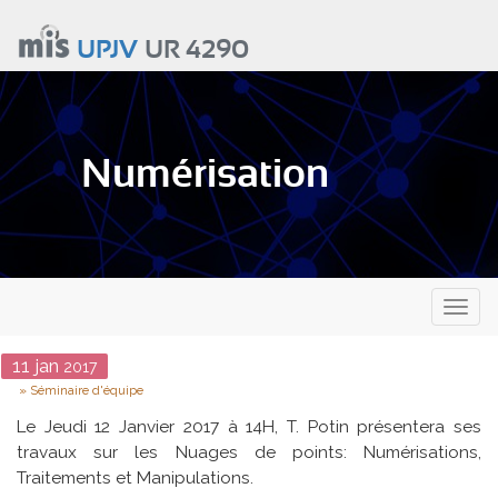
Aller
au
UPJV
UR 4290
contenu
principal
Numérisation
Toggl
naviga
Date
11
jan
2017
Type
Séminaire d'équipe
Le Jeudi 12 Janvier 2017 à 14H, T. Potin présentera ses
travaux sur
les Nuages de points: Numérisations,
Traitements et Manipulations.