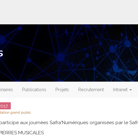
s
naires
Publications
Projets
Recrutement
Intranet
017
tation grand public
participe aux journées Safra'Numériques organisées par le Safran
PIERRES MUSICALES