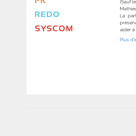
(Sauf le
Mathieu
La par
préser
aider à
Plus d'
User
account
menu