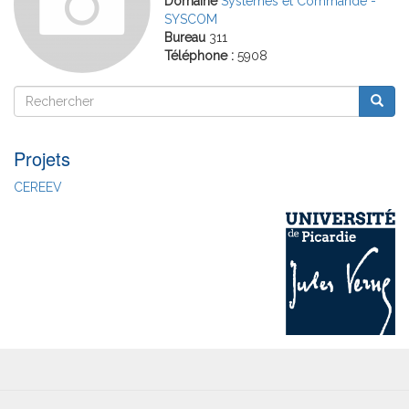
Domaine
Systèmes et Commande -
SYSCOM
Bureau
311
Téléphone :
5908
Rechercher
Reche
Rechercher
Projets
CEREEV