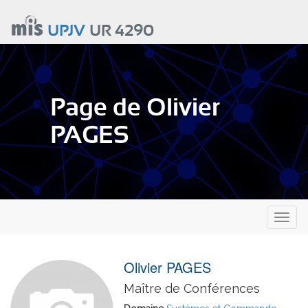
Aller
au
UPJV
UR 4290
contenu
principal
Page de Olivier
PAGES
Toggl
naviga
Olivier PAGES
Maître de Conférences