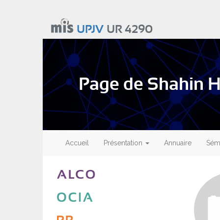
Aller
au
UPJV
UR 4290
contenu
principal
Page de Shahin 
Main
navigation
Accueil
Présentation
Annuaire
Sémi