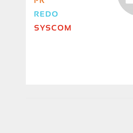
User
account
menu