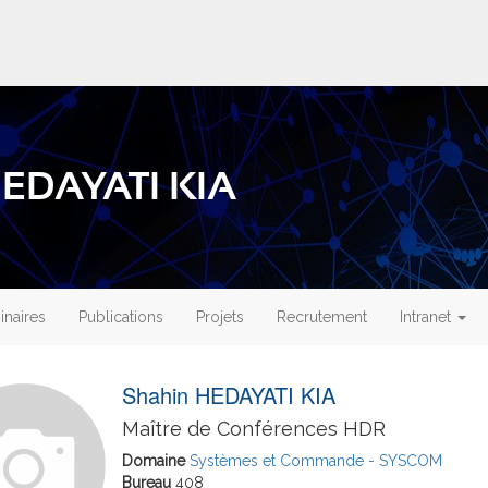
HEDAYATI KIA
naires
Publications
Projets
Recrutement
Intranet
Shahin HEDAYATI KIA
Maître de Conférences HDR
Domaine
Systèmes et Commande - SYSCOM
Bureau
408