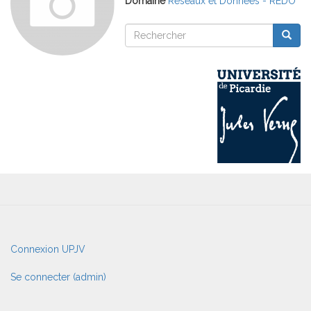
Domaine
Réseaux et Données - REDO
Rechercher
Reche
Rechercher
User
Connexion UPJV
account
menu
Se connecter (admin)