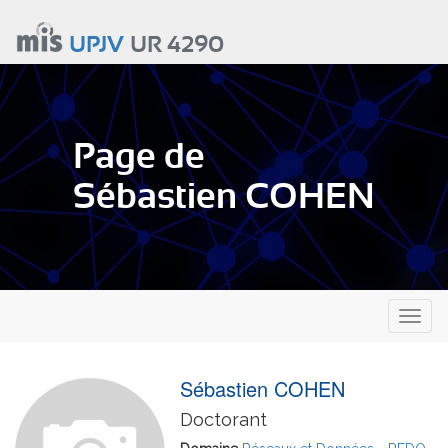
Aller
au
UPJV
UR 4290
contenu
principal
Page de
Sébastien COHEN
Toggl
naviga
Sébastien COHEN
Doctorant