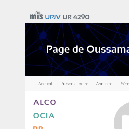
Aller
au
UPJV
UR 4290
contenu
principal
Page de Oussa
Main
navigation
Accueil
Présentation
Annuaire
Sémi