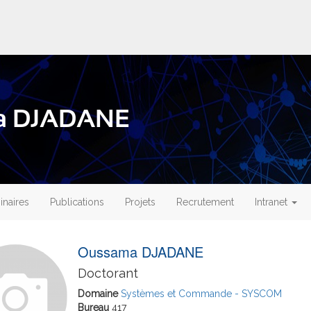
ma DJADANE
naires
Publications
Projets
Recrutement
Intranet
Oussama DJADANE
Doctorant
Domaine
Systèmes et Commande - SYSCOM
Bureau
417