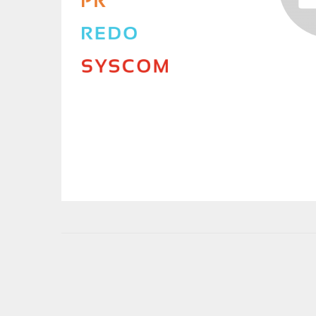
User
account
menu