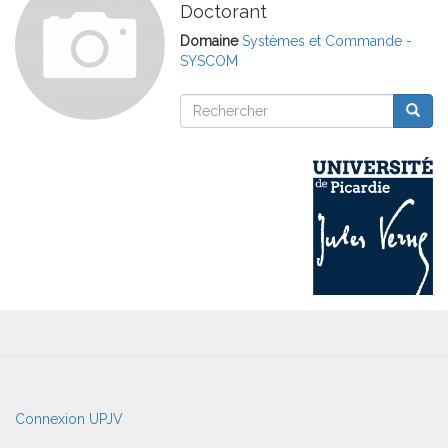
Doctorant
Domaine
Systèmes et Commande -
SYSCOM
Rechercher
Reche
Rechercher
User
Connexion UPJV
account