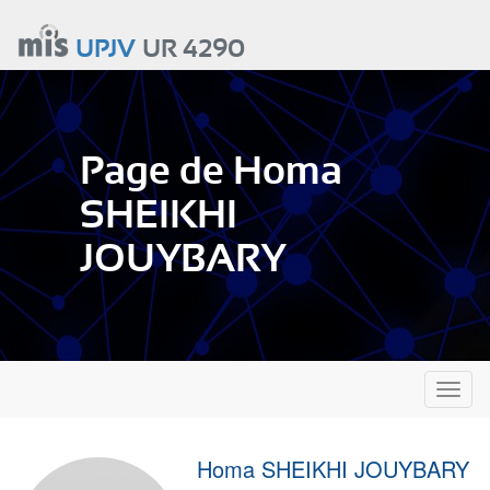
Aller
au
UPJV
UR 4290
contenu
principal
Page de Homa
SHEIKHI
JOUYBARY
Toggl
naviga
Homa SHEIKHI JOUYBARY