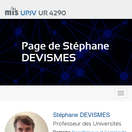
Aller
au
UPJV
UR 4290
contenu
principal
Page de Stéphane
DEVISMES
Toggl
naviga
Stéphane DEVISMES
Professeur des Universités