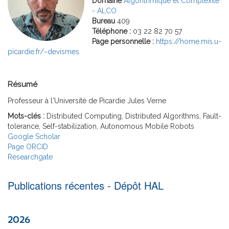
Domaine
Algorithmique et Complexité
- ALCO
Bureau
409
Téléphone :
03 22 82 70 57
Page personnelle :
https://home.mis.u-
picardie.fr/~devismes
Résumé
Professeur à l'Université de Picardie Jules Verne
Mots-clés :
Distributed Computing, Distributed Algorithms, Fault-
tolerance, Self-stabilization, Autonomous Mobile Robots
Google Scholar
Page ORCID
Researchgate
Publications récentes - Dépôt HAL
2026