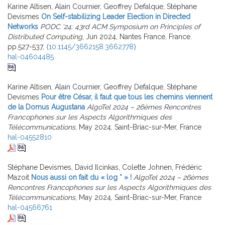
Karine Altisen, Alain Cournier, Geoffrey Defalque, Stéphane
Devismes
On Self-stabilizing Leader Election in Directed
Networks
PODC '24: 43rd ACM Symposium on Principles of
Distributed Computing
, Jun 2024, Nantes France, France.
pp.527-537,
⟨10.1145/3662158.3662778⟩
hal-04604485
Karine Altisen, Alain Cournier, Geoffrey Defalque, Stéphane
Devismes
Pour être César, il faut que tous les chemins viennent
de la Domus Augustana
AlgoTel 2024 – 26èmes Rencontres
Francophones sur les Aspects Algorithmiques des
Télécommunications
, May 2024, Saint-Briac-sur-Mer, France
hal-04552810
Stéphane Devismes, David Ilcinkas, Colette Johnen, Frédéric
Mazoit
Nous aussi on fait du « log * » !
AlgoTel 2024 – 26èmes
Rencontres Francophones sur les Aspects Algorithmiques des
Télécommunications
, May 2024, Saint-Briac-sur-Mer, France
hal-04566761