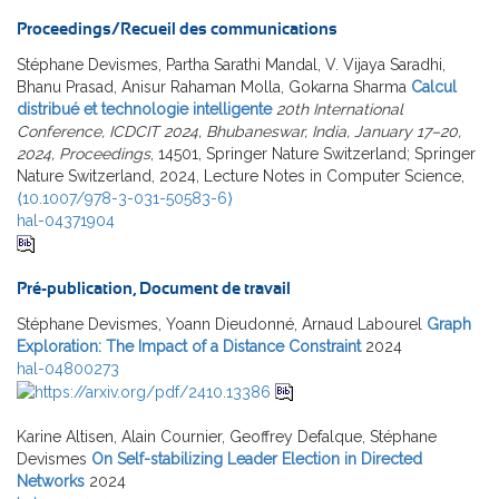
Proceedings/Recueil des communications
Stéphane Devismes, Partha Sarathi Mandal, V. Vijaya Saradhi,
Bhanu Prasad, Anisur Rahaman Molla, Gokarna Sharma
Calcul
distribué et technologie intelligente
20th International
Conference, ICDCIT 2024, Bhubaneswar, India, January 17–20,
2024, Proceedings
, 14501, Springer Nature Switzerland; Springer
Nature Switzerland, 2024, Lecture Notes in Computer Science,
⟨10.1007/978-3-031-50583-6⟩
hal-04371904
Pré-publication, Document de travail
Stéphane Devismes, Yoann Dieudonné, Arnaud Labourel
Graph
Exploration: The Impact of a Distance Constraint
2024
hal-04800273
Karine Altisen, Alain Cournier, Geoffrey Defalque, Stéphane
Devismes
On Self-stabilizing Leader Election in Directed
Networks
2024