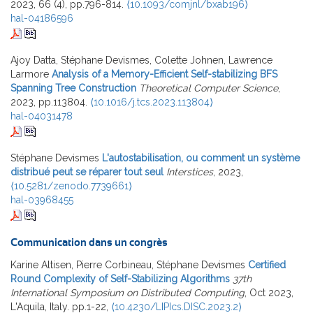
2023, 66 (4), pp.796-814.
⟨10.1093/comjnl/bxab196⟩
hal-04186596
Ajoy Datta, Stéphane Devismes, Colette Johnen, Lawrence
Larmore
Analysis of a Memory-Efficient Self-stabilizing BFS
Spanning Tree Construction
Theoretical Computer Science
,
2023, pp.113804.
⟨10.1016/j.tcs.2023.113804⟩
hal-04031478
Stéphane Devismes
L'autostabilisation, ou comment un système
distribué peut se réparer tout seul
Interstices
, 2023,
⟨10.5281/zenodo.7739661⟩
hal-03968455
Communication dans un congrès
Karine Altisen, Pierre Corbineau, Stéphane Devismes
Certified
Round Complexity of Self-Stabilizing Algorithms
37th
International Symposium on Distributed Computing
, Oct 2023,
L'Aquila, Italy. pp.1-22,
⟨10.4230/LIPIcs.DISC.2023.2⟩