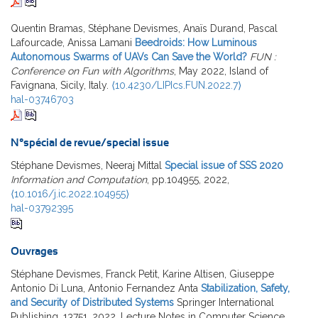
Quentin Bramas, Stéphane Devismes, Anaïs Durand, Pascal
Lafourcade, Anissa Lamani
Beedroids: How Luminous
Autonomous Swarms of UAVs Can Save the World?
FUN :
Conference on Fun with Algorithms
, May 2022, Island of
Favignana, Sicily, Italy.
⟨10.4230/LIPIcs.FUN.2022.7⟩
hal-03746703
N°spécial de revue/special issue
Stéphane Devismes, Neeraj Mittal
Special issue of SSS 2020
Information and Computation
, pp.104955, 2022,
⟨10.1016/j.ic.2022.104955⟩
hal-03792395
Ouvrages
Stéphane Devismes, Franck Petit, Karine Altisen, Giuseppe
Antonio Di Luna, Antonio Fernandez Anta
Stabilization, Safety,
and Security of Distributed Systems
Springer International
Publishing, 13751, 2022, Lecture Notes in Computer Science,