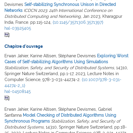
Devismes
Self-stabilizing Synchronous Unison in Directed
Networks
ICDCN 2023: 24th International Conference on
Distributed Computing and Networking
, Jan 2023, Kharagpur
India, France. pp.115-124,
⟨10.1145/3571306.3571397⟩
hal-03925405
Chapitre d'ouvrage
Erwan Jahier, Karine Altisen, Stéphane Devismes
Exploring Worst
Cases of Self-stabilizing Algorithms Using Simulations
Stabilization, Safety, and Security of Distributed Systems
, 14310,
Springer Nature Switzerland, pp.1-17, 2023, Lecture Notes in
Computer Science, 978-3-031-44274-2.
⟨10.1007/978-3-031-
44274-2_1⟩
hal-04508145
Erwan Jahier, Karine Altisen, Stéphane Devismes, Gabriel
Sant’anna
Model Checking of Distributed Algorithms Using
Synchronous Programs
Stabilization, Safety, and Security of
Distributed Systems
, 14310, Springer Nature Switzerland, pp.18-