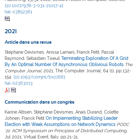
⟨10.1007/978-3-031-21017-4⟩
hal-03852361
2021
Article dans une revue
Stéphane Devismes, Anissa Lamani, Franck Petit, Pascal
Raymond, Sébastien Tixeuil
Terminating Exploration Of A Grid
By An Optimal Number Of Asynchronous Oblivious Robots
The
Computer Journal
, 2021, The Computer Journal, 64 (1), pp.132-
154.
⟨10.1093/comjnl/bxz166⟩
hal-02363013
Communication dans un congrès
Karine Altisen, Stéphane Devismes, Anaïs Durand, Colette
Johnen, Franck Petit
On Implementing Stabilizing Leader
Election with Weak Assumptions on Network Dynamics
PODC
'21: ACM Symposium on Principles of Distributed Computing
,
Jul 2021, Virtual Event, Italy. pp.21-31,