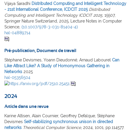
Vijaya Saradhi
Distributed Computing and Intelligent Technology
- 21st International Conference, ICDCIT 2025
Distributed
Computing and Intelligent Technology ICDCIT 2025
, 15507,
Springer Nature Switzerland, 2025, Lecture Notes in Computer
Science,
⟨10.1007/978-3-031-81404-4⟩
hal-04889714
Pré-publication, Document de travail
Stéphane Devismes, Yoann Dieudonné, Arnaud Labourel
Can
Like Attract Like? A Study of Homonymous Gathering in
Networks
2025
hal-05356504
2024
Article dans une revue
Karine Altisen, Alain Cournier, Geoffrey Defalque, Stéphane
Devismes
Self-stabilizing synchronous unison in directed
networks
Theoretical Computer Science
, 2024, 1001, pp.114577.