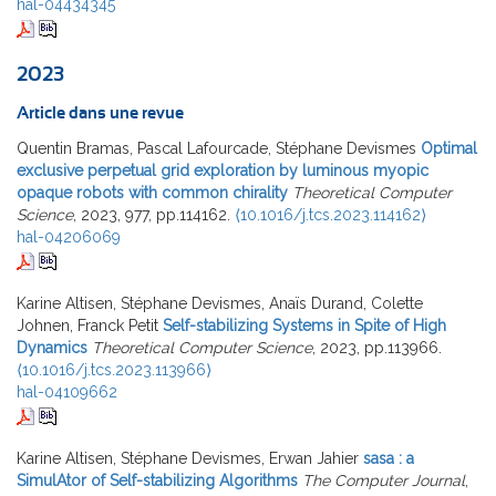
hal-04434345
2023
Article dans une revue
Quentin Bramas, Pascal Lafourcade, Stéphane Devismes
Optimal
exclusive perpetual grid exploration by luminous myopic
opaque robots with common chirality
Theoretical Computer
Science
, 2023, 977, pp.114162.
⟨10.1016/j.tcs.2023.114162⟩
hal-04206069
Karine Altisen, Stéphane Devismes, Anaïs Durand, Colette
Johnen, Franck Petit
Self-stabilizing Systems in Spite of High
Dynamics
Theoretical Computer Science
, 2023, pp.113966.
⟨10.1016/j.tcs.2023.113966⟩
hal-04109662
Karine Altisen, Stéphane Devismes, Erwan Jahier
sasa : a
SimulAtor of Self-stabilizing Algorithms
The Computer Journal
,