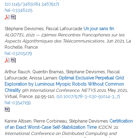
⟨10.1145/3465084.3467917⟩
hal-03346225
Stéphane Devismes, Pascal Lafourcade
Un jour sans fin
ALGOTEL 2021 — 23èmes Rencontres Francophones sur les
Aspects Algorithmiques des Télécommunications
, Jun 2021, La
Rochelle, France
hal-03205279
Arthur Rauch, Quentin Bramas, Stéphane Devismes, Pascal
Lafourcade, Anissa Lamani
Optimal Exclusive Perpetual Grid
Exploration by Luminous Myopic Robots Without Common
Chirality
9th International Conference, NETYS 2021
, May 2021,
Virtual, France. pp.95-110,
⟨10.1007/978-3-030-91014-3_7⟩
hal-03547159
Karine Altisen, Pierre Corbineau, Stéphane Devismes
Certification
of an Exact Worst-Case Self-Stabilization Time
ICDCN '21:
International Conference on Distributed Computing and