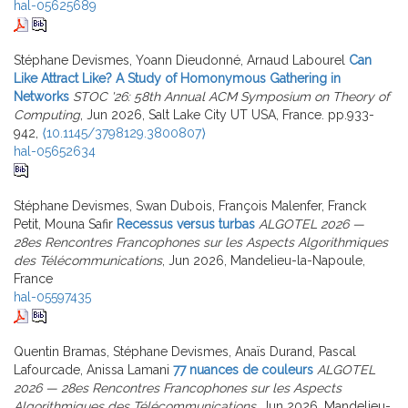
hal-05625689
Stéphane Devismes, Yoann Dieudonné, Arnaud Labourel
Can
Like Attract Like? A Study of Homonymous Gathering in
Networks
STOC '26: 58th Annual ACM Symposium on Theory of
Computing
, Jun 2026, Salt Lake City UT USA, France. pp.933-
942,
⟨10.1145/3798129.3800807⟩
hal-05652634
Stéphane Devismes, Swan Dubois, François Malenfer, Franck
Petit, Mouna Safir
Recessus versus turbas
ALGOTEL 2026 —
28es Rencontres Francophones sur les Aspects Algorithmiques
des Télécommunications
, Jun 2026, Mandelieu-la-Napoule,
France
hal-05597435
Quentin Bramas, Stéphane Devismes, Anaïs Durand, Pascal
Lafourcade, Anissa Lamani
77 nuances de couleurs
ALGOTEL
2026 — 28es Rencontres Francophones sur les Aspects
Algorithmiques des Télécommunications
, Jun 2026, Mandelieu-