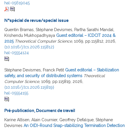
hal-05619045
N°spécial de revue/special issue
Quentin Bramas, Stéphane Devismes, Partha Sarathi Mandal,
Krishendu Mukhopadhyaya
Guest editorial – ICDCIT 2024 &
2025
Theoretical Computer Science
, 1069, pp.115812, 2026,
⟨10.1016/j.tcs.2026.115812⟩
hal-05554124
Stéphane Devismes, Franck Petit
Guest editorial – Stabilization
safety, and security of distributed systems
Theoretical
Computer Science
, 1069, pp.115819, 2026,
⟨10.1016/j.tcs.2026.115819⟩
hal-05554155
Pré-publication, Document de travail
Karine Altisen, Alain Cournier, Geoffrey Defalque, Stéphane
Devismes
An O(D)-Round Snap-stabilizing Termination Detection