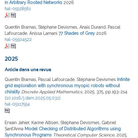
in Arbitrary Rooted Networks
2026
hal-05518561
Quentin Bramas, Stéphane Devismes, Anaïs Durand, Pascal
Lafourcade, Anissa Lamani
77 Shades of Grey
2026
hal-05504522
2025
Article dans une revue
Quentin Bramas, Pascal Lafourcade, Stéphane Devismes
Infinite
grid exploration with synchronous myopic robots without
chirality
Discrete Applied Mathematics
, 2025, 375, pp.193-214.
⟨10.1016/j.dam.2025.05.031⟩
hal-05117554
Erwan Jahier, Karine Altisen, Stéphane Devismes, Gabriel
Sant'Anna
Model Checking of Distributed Algorithms using
Synchronous Programs
Theoretical Computer Science
, 2025,