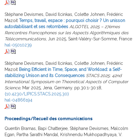
Stéphane Devismes, David Ilcinkas, Colette Johnen, Frédéric
Mazoit
Temps, travail, espace : pourquoi choisir ? Un unisson
autostabilisant et ses retombées
ALGOTEL 2025 – 27èmes
Rencontres Francophones sur les Aspects Algorithmiques des
Télécommunications
, Jun 2025, Saint-Valéry-Sur-Somme, France
hal-05010239
Stéphane Devismes, David Ilcinkas, Colette Johnen, Frédéric
Mazoit
Being Efficient in Time, Space, and Workload: a Self-
stabilizing Unison and its Consequences
STACS 2025: 42nd
International Symposium on Theoretical Aspects of Computer
Science
, Mar 2025, Jena, Germany. pp.30:1-30:18,
⟨10.4230/LIPICS.STACS.2025.30⟩
hal-04866194
Proceedings/Recueil des communications
Quentin Bramas, Bapi Chatterjee, Stéphane Devismes, Malcolm
Egan, Partha Sarathi Mandal, Krishnendu Mukhopadhyaya, V.