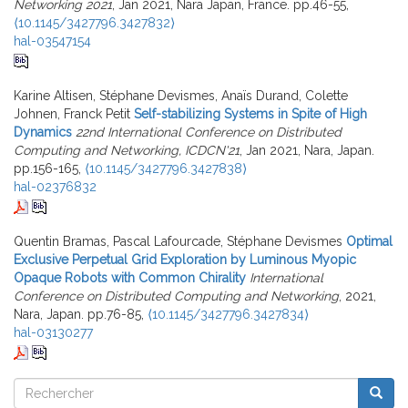
Networking 2021
, Jan 2021, Nara Japan, France. pp.46-55,
⟨10.1145/3427796.3427832⟩
hal-03547154
Karine Altisen, Stéphane Devismes, Anaïs Durand, Colette
Johnen, Franck Petit
Self-stabilizing Systems in Spite of High
Dynamics
22nd International Conference on Distributed
Computing and Networking, ICDCN'21
, Jan 2021, Nara, Japan.
pp.156-165,
⟨10.1145/3427796.3427838⟩
hal-02376832
Quentin Bramas, Pascal Lafourcade, Stéphane Devismes
Optimal
Exclusive Perpetual Grid Exploration by Luminous Myopic
Opaque Robots with Common Chirality
International
Conference on Distributed Computing and Networking
, 2021,
Nara, Japan. pp.76-85,
⟨10.1145/3427796.3427834⟩
hal-03130277
Rechercher
Reche
Rechercher