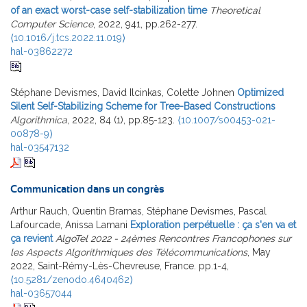
of an exact worst-case self-stabilization time
Theoretical
Computer Science
, 2022, 941, pp.262-277.
⟨10.1016/j.tcs.2022.11.019⟩
hal-03862272
Stéphane Devismes, David Ilcinkas, Colette Johnen
Optimized
Silent Self-Stabilizing Scheme for Tree-Based Constructions
Algorithmica
, 2022, 84 (1), pp.85-123.
⟨10.1007/s00453-021-
00878-9⟩
hal-03547132
Communication dans un congrès
Arthur Rauch, Quentin Bramas, Stéphane Devismes, Pascal
Lafourcade, Anissa Lamani
Exploration perpétuelle : ça s'en va et
ça revient
AlgoTel 2022 - 24èmes Rencontres Francophones sur
les Aspects Algorithmiques des Télécommunications
, May
2022, Saint-Rémy-Lès-Chevreuse, France. pp.1-4,
⟨10.5281/zenodo.4640462⟩
hal-03657044