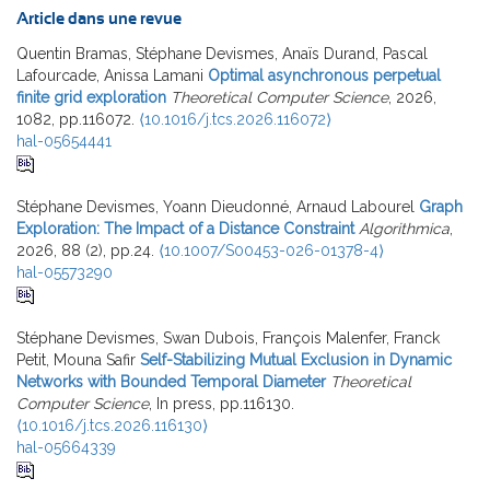
Article dans une revue
Quentin Bramas, Stéphane Devismes, Anaïs Durand, Pascal
Lafourcade, Anissa Lamani
Optimal asynchronous perpetual
finite grid exploration
Theoretical Computer Science
, 2026,
1082, pp.116072.
⟨10.1016/j.tcs.2026.116072⟩
hal-05654441
Stéphane Devismes, Yoann Dieudonné, Arnaud Labourel
Graph
Exploration: The Impact of a Distance Constraint
Algorithmica
,
2026, 88 (2), pp.24.
⟨10.1007/S00453-026-01378-4⟩
hal-05573290
Stéphane Devismes, Swan Dubois, François Malenfer, Franck
Petit, Mouna Safir
Self-Stabilizing Mutual Exclusion in Dynamic
Networks with Bounded Temporal Diameter
Theoretical
Computer Science
, In press, pp.116130.
⟨10.1016/j.tcs.2026.116130⟩
hal-05664339