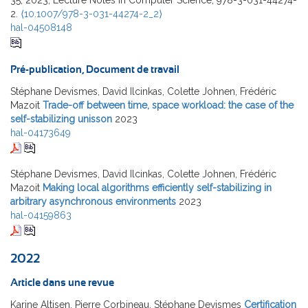
35, 2023, Lecture Notes in Computer Science, 978-3-031-44274-
2.
⟨10.1007/978-3-031-44274-2_2⟩
hal-04508148
Pré-publication, Document de travail
Stéphane Devismes, David Ilcinkas, Colette Johnen, Frédéric
Mazoit
Trade-off between time, space workload: the case of the
self-stabilizing unisson
2023
hal-04173649
Stéphane Devismes, David Ilcinkas, Colette Johnen, Frédéric
Mazoit
Making local algorithms efficiently self-stabilizing in
arbitrary asynchronous environments
2023
hal-04159863
2022
Article dans une revue
Karine Altisen, Pierre Corbineau, Stéphane Devismes
Certification