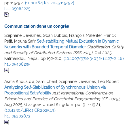
pp.115292.
⟨10.1016/j.tcs.2025.115292⟩
hal-05062225
Communication dans un congrès
Stéphane Devismes, Swan Dubois, François Malenfer, Franck
Petit, Mouna Safir
Self-stabilizing Mutual Exclusion in Dynamic
Networks with Bounded Temporal Diameter
Stabilization, Safety,
and Security of Distributed Systems (SSS 2025)
, Oct 2025,
Katmandou, Nepal. pp.192-210,
⟨10.1007/978-3-032-11127-2_16⟩
hal-05408295
Asma Khoualdia, Sami Cherif, Stéphane Devismes, Léo Robert
Analyzing Self-Stabilization of Synchronous Unison via
Propositional Satisfiability
31st International Conference on
Principles and Practice of Constraint Programming (CP 2025)
,
Aug 2025, Glasgow, United Kingdom. pp.19:1--19:21,
⟨10.4230/LIPIcs.CP.2025.19⟩
hal-05203873