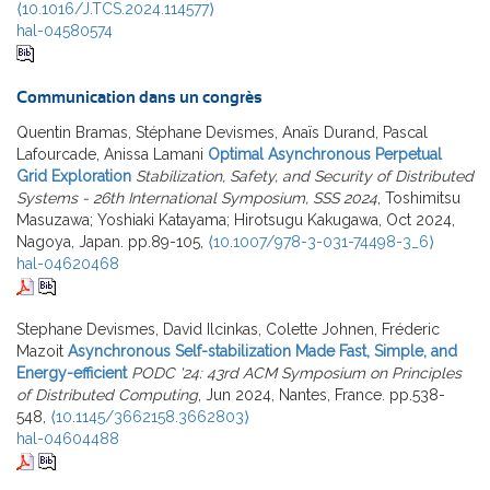
⟨10.1016/J.TCS.2024.114577⟩
hal-04580574
Communication dans un congrès
Quentin Bramas, Stéphane Devismes, Anaïs Durand, Pascal
Lafourcade, Anissa Lamani
Optimal Asynchronous Perpetual
Grid Exploration
Stabilization, Safety, and Security of Distributed
Systems - 26th International Symposium, SSS 2024
, Toshimitsu
Masuzawa; Yoshiaki Katayama; Hirotsugu Kakugawa, Oct 2024,
Nagoya, Japan. pp.89-105,
⟨10.1007/978-3-031-74498-3_6⟩
hal-04620468
Stephane Devismes, David Ilcinkas, Colette Johnen, Fréderic
Mazoit
Asynchronous Self-stabilization Made Fast, Simple, and
Energy-efficient
PODC '24: 43rd ACM Symposium on Principles
of Distributed Computing
, Jun 2024, Nantes, France. pp.538-
548,
⟨10.1145/3662158.3662803⟩
hal-04604488