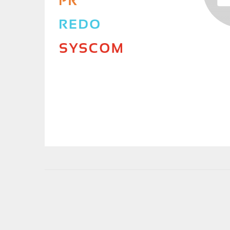
User
account
menu