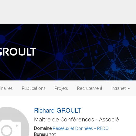
 GROULT
naires
Publications
Projets
Recrutement
Intranet
Richard GROULT
Maître de Conférences - Associé
Domaine
Réseaux et Données - REDO
Bureau
309