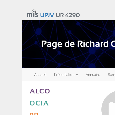
Aller
au
UPJV
UR 4290
contenu
principal
Page de Richard
Main
navigation
Accueil
Présentation
Annuaire
Sémi