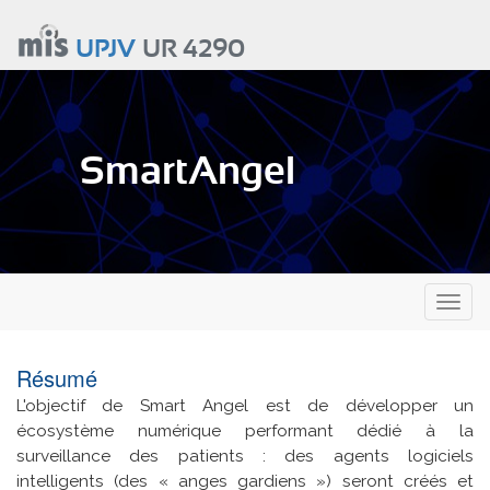
Aller
au
UPJV
UR 4290
contenu
principal
SmartAngel
Toggl
naviga
Résumé
L'objectif de Smart Angel est de développer un
écosystème numérique performant dédié à la
surveillance des patients : des agents logiciels
intelligents (des « anges gardiens ») seront créés et