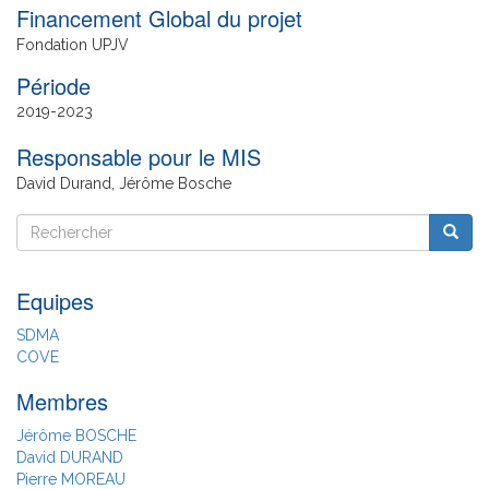
Financement Global du projet
Fondation UPJV
Date
2019
2023
de
Responsable pour le MIS
fin
David Durand, Jérôme Bosche
Rechercher
Reche
Rechercher
Equipes
SDMA
COVE
Membres
Jérôme BOSCHE
David DURAND
Pierre MOREAU