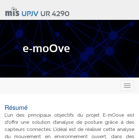
Aller
au
UPJV
UR 4290
contenu
principal
e-moOve
Toggl
naviga
Résumé
L'un des principaux objectifs du projet E-mOove est
d'offrir une solution d’analyse de posture grâce à des
capteurs connectés. L'idéal est de réaliser cette analyse
du mouvement en environnement ouvert, dans des